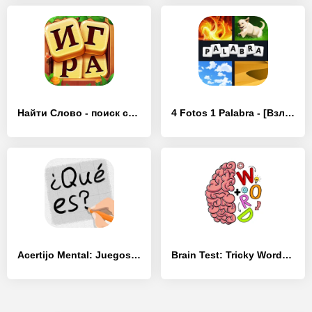
Найти Слово - поиск слова игры - [Взлом/МОД Unlocked]
4 Fotos 1 Palabra - [Взлом/МОД Меню]
Acertijo Mental: Juegos Mental - [Взлом/МОД Все открыто]
Brain Test: Tricky Words - [Взлом/МОД Бесконечные деньги]