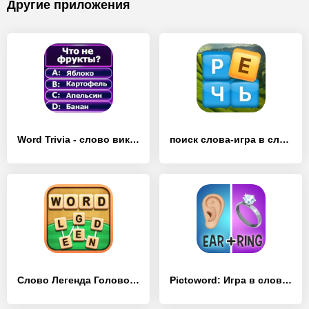
Другие приложения
Word Trivia - слово викторины - [Взлом/МОД Много денег]
поиск слова-игра в слова - [Взлом/МОД Много денег]
Слово Легенда Головоломки - [Взлом/МОД Все открыто]
Pictoword: Игра в слова - [Взлом/МОД Unlocked]