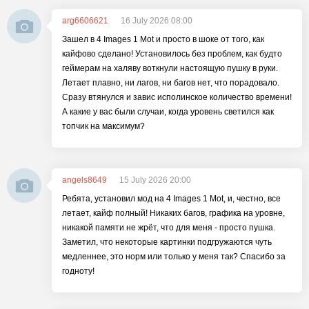
arg6606621
16 July 2026 08:00
Зашел в 4 Images 1 Mot и просто в шоке от того, как
кайфово сделано! Установилось без проблем, как будто
геймерам на халяву воткнули настоящую пушку в руки.
Летает плавно, ни лагов, ни багов нет, что порадовало.
Сразу втянулся и завис исполинское количество времени!
А какие у вас были случаи, когда уровень светился как
топчик на максимум?
angels8649
15 July 2026 20:00
Ребята, установил мод на 4 Images 1 Mot, и, честно, все
летает, кайф полный! Никаких багов, графика на уровне,
никакой памяти не жрёт, что для меня - просто пушка.
Заметил, что некоторые картинки подгружаются чуть
медленнее, это норм или только у меня так? Спасибо за
годноту!