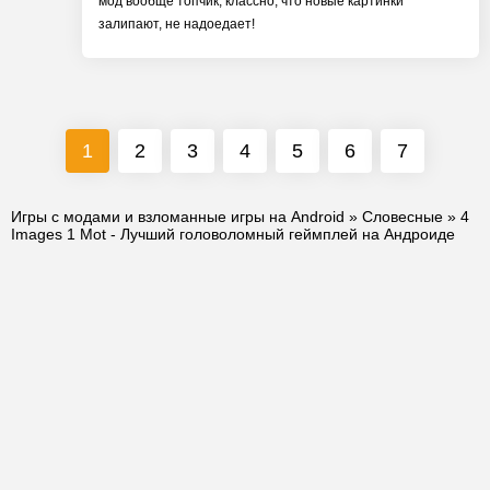
мод вообще топчик, классно, что новые картинки
залипают, не надоедает!
1
2
3
4
5
6
7
Игры с модами и взломанные игры на Android
»
Словесные
» 4
Images 1 Mot - Лучший головоломный геймплей на Андроиде