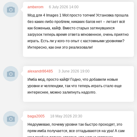
amberom
6 July 2026 14:00
Мод для 4 Images 1 Mot просто топчик! Установка прошла
без каких-либо проблем, никаких багов нет – летает всё
как боженька, кайф. Вместо старых затянувшихся
загрузок теперь время ответа мгновенное, очень приятно
играть. Есть ли у кого-то опыт с кастомными уровнями?
Интересно, как они это реализовали!
alexandr86485
3 June 2026 19:00
Имба мод, просто кайф! Годно, что добавили новые
уровни и челленджи, так что теперь играть стало еще
интереснее, можно залипнуть надолго.
baga2005
18 May 2026 20:30
Недоумеваю, почему уровни так быстро проходят, это
прям имба получается, все отгадываются на ура! А сам