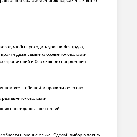
перационной системой Android версии 4.1 и выше.
.
азок, чтобы проходить уровни без труда;
е пройти даже самые сложные головоломки;
з ограничений и без лишнего напряжения.
ая поможет тебе найти правильное слово.
к разгадке головоломки.
но из неожиданных сочетаний.
пособности и знание языка. Сделай выбор в пользу