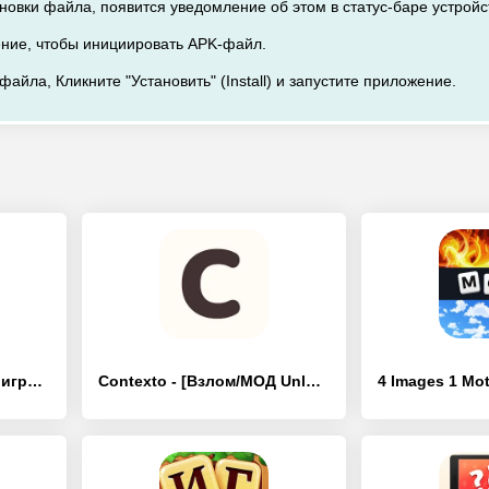
новки файла, появится уведомление об этом в статус-баре устройс
ение, чтобы инициировать APK-файл.
файла, Кликните "Установить" (Install) и запустите приложение.
слово крест: оффлайн игры в сл - [Взлом/МОД Unlocked]
Contexto - [Взлом/МОД Unlocked]