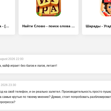
Pictoword: Игра в слова - [Взлом/МОД Unlocked]
Найти Слово - поиск слова игры - [Взлом/МОД Unlocked]
August 2026 22:00
 кайф играет без багов и лагов, летает!
y 2026 23:30
од на свой телефон, и он реально залетел. Производительность просто пушка, 
 самые крутые по твоему мнению? Думаю, стоит попробовать разблокировать 
прогресса?