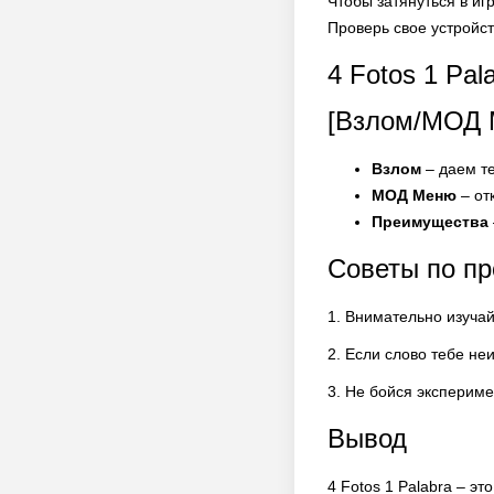
Чтобы затянуться в иг
Проверь свое устройст
4 Fotos 1 Pala
[Взлом/МОД 
Взлом
– даем те
МОД Меню
– от
Преимущества
Советы по п
1. Внимательно изуча
2. Если слово тебе не
3. Не бойся экспериме
Вывод
4 Fotos 1 Palabra – э