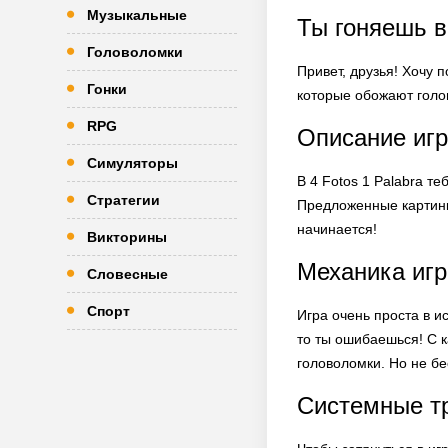
Музыкальные
Ты гоняешь в
Головоломки
Привет, друзья! Хочу 
Гонки
которые обожают голов
RPG
Описание иг
Симуляторы
В 4 Fotos 1 Palabra те
Стратегии
Предложенные картинки
начинается!
Викторины
Механика иг
Словесные
Спорт
Игра очень проста в и
то ты ошибаешься! С 
головоломки. Но не б
Системные т