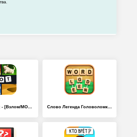
тва.
4 Images 1 Mot - [Взлом/МОД Все открыто]
Слово Легенда Головоломки - [Взлом/МОД Все открыто]