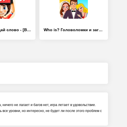
Шарады - Угадай слово - [Взлом/МОД Бесконечные деньги]
Who is? Головоломки и загадки - [Взлом/МОД Много денег]
ничего не лагает и багов нет, игра летает в удовольствие.
все уровни, но интересно, не будет ли после этого проблем с