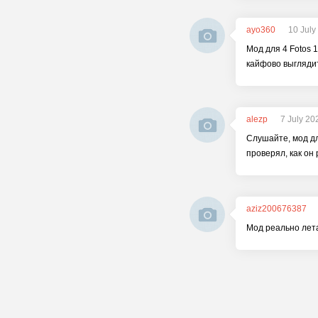
ayo360
10 July
Мод для 4 Fotos 
кайфово выглядит
alezp
7 July 20
Слушайте, мод для
проверял, как он
aziz200676387
Мод реально лета