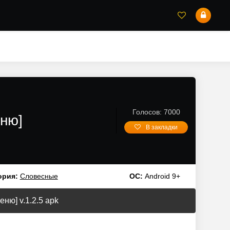
Голосов: 7000
еню]
В закладки
ория:
Словесные
ОС:
Android 9+
ню] v.1.2.5 apk