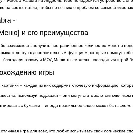
ру 4 Fotos 1 Palabra на Андроид, тебе понадобится устройство с о
во на соответствие, чтобы не возникло проблем со совместимостью
bra -
Меню] и его преимущества
бе возможность получить неограниченное количество монет и подск
крывает доступ к дополнительным функциям, которые помогут теб
– благодаря взлому и МОД Меню ты сможешь насладиться игрой бе
рохождению игры
й картинки – каждая из них содержит ключевую информацию, котор
известно, используй подсказки – они могут стать золотым ключиком 
нтировать с буквами – иногда правильное слово может быть сложе
то отличная игра для всех, кто любит испытывать свои логические с