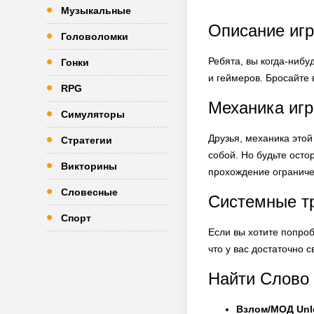
Музыкальные
Описание игр
Головоломки
Ребята, вы когда-нибу
Гонки
и геймеров. Бросайте 
RPG
Механика игр
Симуляторы
Друзья, механика этой
Стратегии
собой. Но будьте осто
Викторины
прохождение ограничен
Словесные
Системные тр
Спорт
Если вы хотите попроб
что у вас достаточно с
Найти Слово 
Взлом/МОД Unl