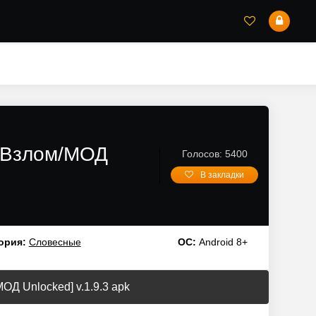
 [Взлом/МОД
Голосов: 5400
В закладки
ория:
Словесные
ОС:
Android 8+
ОД Unlocked] v.1.9.3 apk