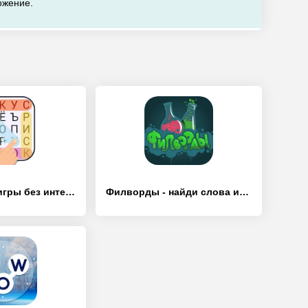
ожение.
Поиск Слова-игры без интернета - [Взлом/МОД Бесконечные деньги]
Филворды - найди слова из букв - [Взлом/МОД Много денег]