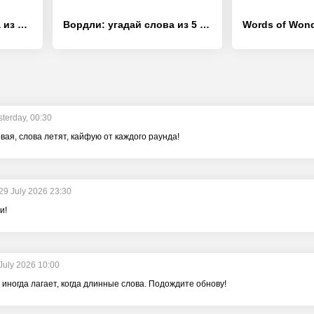
WOW 2: Составь Слова из Букв - [Взлом/МОД Бесконечные деньги]
Вордли: угадай слова из 5 букв - [Взлом/МОД Много денег]
sterday, 00:30
вая, слова летят, кайфую от каждого раунда!
29 July 2026 23:30
и!
July 2026 10:00
 иногда лагает, когда длинные слова. Подождите обнову!