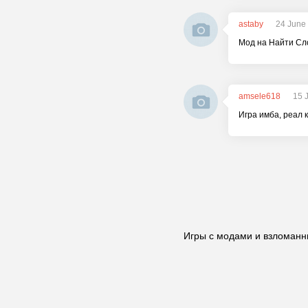
astaby
24 June
Мод на Найти Сло
amsele618
15 
Игра имба, реал 
Игры с модами и взломанн