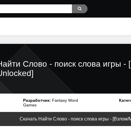
Найти Слово - поиск слова игры -
Unlocked]
Разработчик:
Fantasy Word
Катег
Games
Скачать Найти Слово - поиск слова игры - [Взлом/М