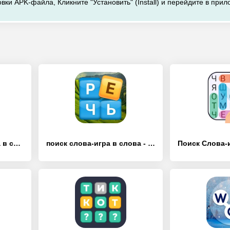
вки APK-файла, Кликните "Установить" (Install) и перейдите в прил
слово соединяет - игра в слова - [Взлом/МОД Все открыто]
поиск слова-игра в слова - [Взлом/МОД Много денег]