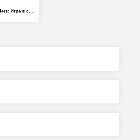
Words of Wonders: Игра в слова - [Взлом/МОД Меню]