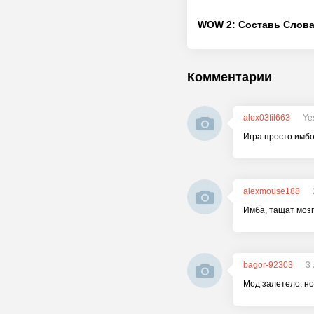
Комментарии
alex03fil663
Ye
Игра просто имбо
alexmouse188
Имба, тащат мозг
bagor-92303
3 
Мод залетело, но