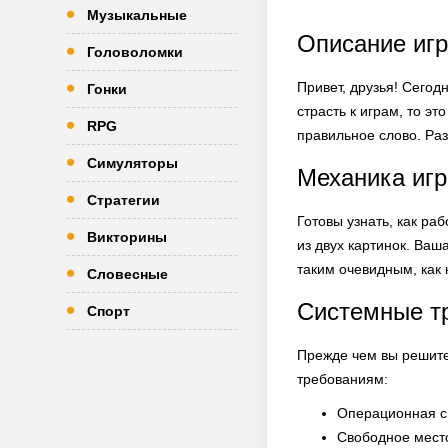
Музыкальные
Описание игр
Головоломки
Привет, друзья! Сегод
Гонки
страсть к играм, то э
RPG
правильное слово. Раз
Симуляторы
Механика иг
Стратегии
Готовы узнать, как ра
Викторины
из двух картинок. Ваш
таким очевидным, как 
Словесные
Системные т
Спорт
Прежде чем вы решите 
требованиям:
Операционная си
Свободное мест