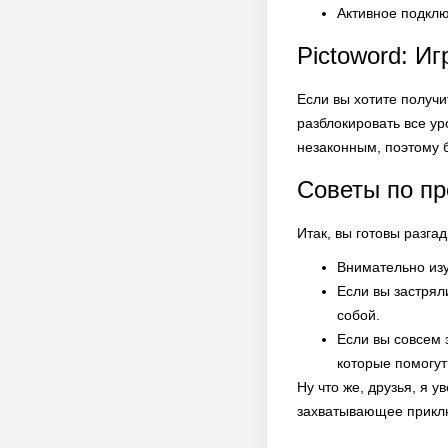
Активное подклю
Pictoword: И
Если вы хотите получ
разблокировать все у
незаконным, поэтому 
Советы по п
Итак, вы готовы разга
Внимательно изу
Если вы застрял
собой.
Если вы совсем 
которые помогут
Ну что же, друзья, я у
захватывающее приклю