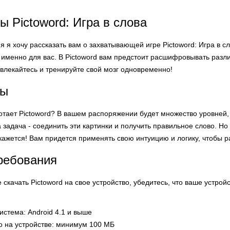
ы Pictoword: Игра в слова
ня я хочу рассказать вам о захватывающей игре Pictoword: Игра в 
то именно для вас. В Pictoword вам предстоит расшифровывать разл
влекайтесь и тренируйте свой мозг одновременно!
ры
ботает Pictoword? В вашем распоряжении будет множество уровней,
а задача - соединить эти картинки и получить правильное слово. Но
кажется! Вам придется применять свою интуицию и логику, чтобы ра
ребования
скачать Pictoword на свое устройство, убедитесь, что ваше устро
стема: Android 4.1 и выше
о на устройстве: минимум 100 МБ