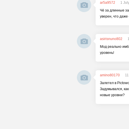
ar5a9572
1 Jul
Чё за длинные за
уверен, что даже
asirisnuno802
Мод реально имба
уровень!
amino80170
11
Залетел в Pictow
Задумывался, как
новые уровни?