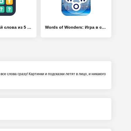
Вордли: угадай слова из 5 букв - [Взлом/МОД Много денег]
Words of Wonders: Игра в слова - [Взлом/МОД Меню]
се слова сразу! Картинки и подсказки летят в лицо, и никакого