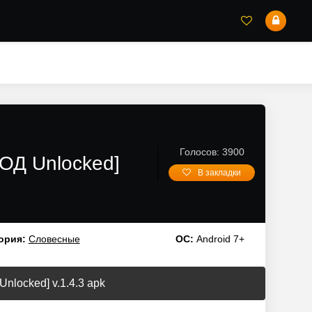
Голосов: 3900
МОД Unlocked]
В закладки
ория:
Словесные
ОС:
Android 7+
nlocked] v.1.4.3 apk