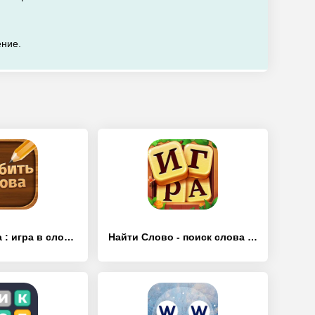
ение.
Разбить слова : игра в слова - [Взлом/МОД Много денег]
Найти Слово - поиск слова игры - [Взлом/МОД Unlocked]