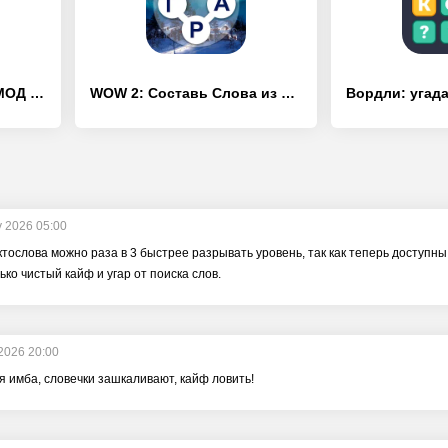
Найди слова - [Взлом/МОД Бесконечные деньги]
WOW 2: Составь Слова из Букв - [Взлом/МОД Бесконечные деньги]
y 2026 05:00
тослова можно раза в 3 быстрее разрывать уровень, так как теперь доступны в
ько чистый кайф и угар от поиска слов.
 2026 20:00
я имба, словечки зашкаливают, кайф ловить!