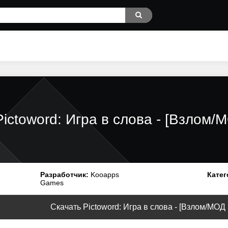
Pictoword: Игра в слова - [Взлом/
Разработчик:
Kooapps
Катег
Games
Скачать Pictoword: Игра в слова - [Взлом/МОД U