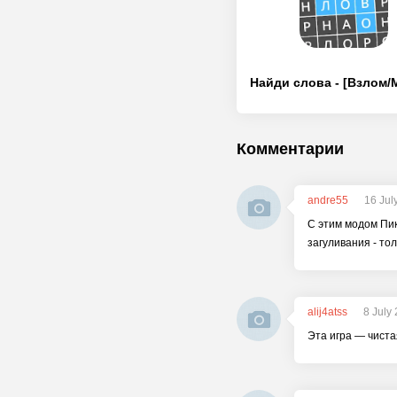
Комментарии
andre55
16 Jul
С этим модом Пик
загуливания - тол
alij4atss
8 July
Эта игра — чиста