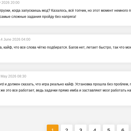
y 2026 20:00
грузки, когда запускаешь мод? Казалось, всё топчик, но этот момент немного
 самые сложные задания пройду без напряга!
14 June 2026 04:00
, кайф, что все слова чётко подбиратся. Багов нет, летает быстро, так что мо
 May 2026 08:30
ord и должен сказать, что игра реально кайф. Установка прошла без проблем,
 же это все работает, ведь задачки прямо имба и заставляют мозг работать н
1
2
3
4
5
6