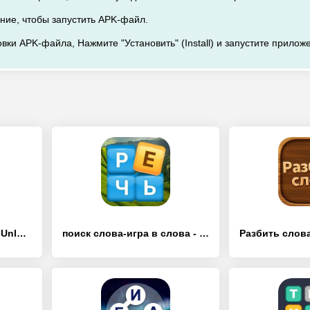
ние, чтобы запустить APK-файл.
вки APK-файла, Нажмите "Установить" (Install) и запустите прилож
Contexto - [Взлом/МОД Unlocked]
поиск слова-игра в слова - [Взлом/МОД Много денег]