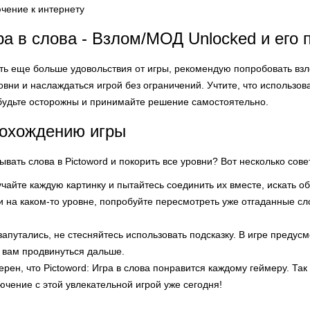
чение к интернету
гра в слова - Взлом/МОД Unlocked и его
ить еще больше удовольствия от игры, рекомендую попробовать вз
ровни и наслаждаться игрой без ограничений. Учтите, что использ
будьте осторожны и принимайте решение самостоятельно.
рохождению игры
дывать слова в Pictoword и покорить все уровни? Вот несколько сове
чайте каждую картинку и пытайтесь соединить их вместе, искать о
и на каком-то уровне, попробуйте пересмотреть уже отгаданные сл
запутались, не стесняйтесь использовать подсказку. В игре предус
 вам продвинуться дальше.
верен, что Pictoword: Игра в слова понравится каждому геймеру. Та
чение с этой увлекательной игрой уже сегодня!