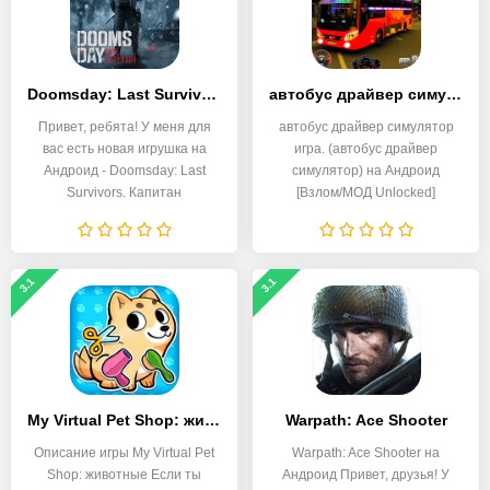
Doomsday: Last Survivors
автобус драйвер симулятор игра
Привет, ребята! У меня для
автобус драйвер симулятор
вас есть новая игрушка на
игра. (автобус драйвер
Андроид - Doomsday: Last
симулятор) на Андроид
Survivors. Капитан
[Взлом/МОД Unlocked]
3.1
3.1
My Virtual Pet Shop: животные
Warpath: Ace Shooter
Описание игры My Virtual Pet
Warpath: Ace Shooter на
Shop: животные Если ты
Андроид Привет, друзья! У