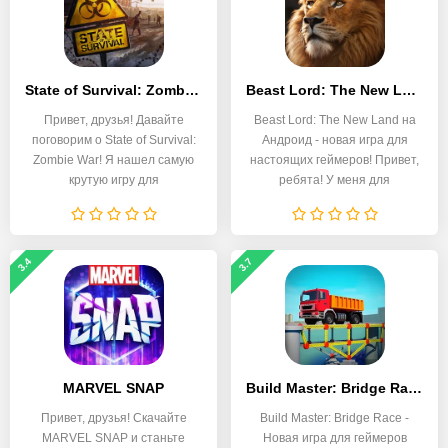
State of Survival: Zombie War
Beast Lord: The New Land
Привет, друзья! Давайте
Beast Lord: The New Land на
поговорим о State of Survival:
Андроид - новая игра для
Zombie War! Я нашел самую
настоящих геймеров! Привет,
крутую игру для
ребята! У меня для
3.4
3.7
MARVEL SNAP
Build Master: Bridge Race
Привет, друзья! Скачайте
Build Master: Bridge Race -
MARVEL SNAP и станьте
Новая игра для геймеров