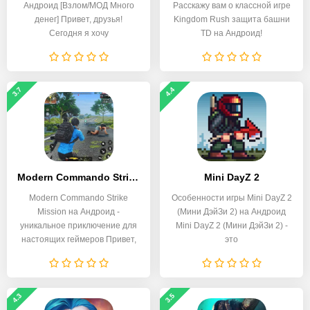
Андроид [Взлом/МОД Много
Расскажу вам о классной игре
денег] Привет, друзья!
Kingdom Rush защита башни
Сегодня я хочу
TD на Андроид!
3.7
4.4
Modern Commando Strike Mission
Mini DayZ 2
Modern Commando Strike
Особенности игры Mini DayZ 2
Mission на Андроид -
(Мини ДэйЗи 2) на Андроид
уникальное приключение для
Mini DayZ 2 (Мини ДэйЗи 2) -
настоящих геймеров Привет,
это
4.3
3.5