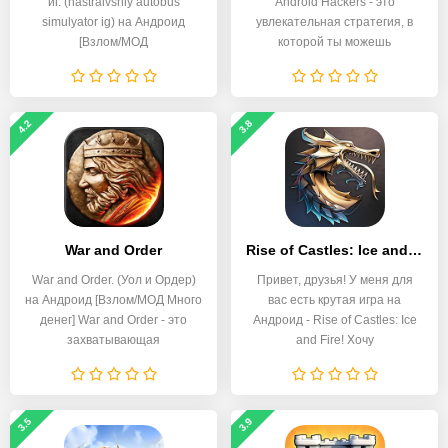
иг. (nastraivshiy autobus
Android Hackers - это
simulyator ig) на Андроид
увлекательная стратегия, в
[Взлом/МОД
которой ты можешь
4.2
3.8
War and Order
Rise of Castles: Ice and Fire
War and Order. (Уол и Ордер)
Привет, друзья! У меня для
на Андроид [Взлом/МОД Много
вас есть крутая игра на
денег] War and Order - это
Андроид - Rise of Castles: Ice
захватывающая
and Fire! Хочу
3.5
3.9