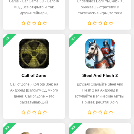
Game - Car Game 3D - Взлом/
Underlords Если ты, как и я,
МОД Все открыто И так,
обожаешь стратегии и
друзья геймеры,
тактические игры, то тебе
4.8
3.4
Call of Zone
Steel And Flesh 2
Call of Zone. (Кол оф Зон) на
Друзья! Скачайте Steel And
Андроид [Взлом/МОД Много
Flesh 2 на Андроид и
денег] Call of Zone – это
вступайте в эпические битвы!
захватывающий
Привет, ребята! Хочу
3.3
3.3