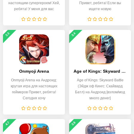
настоящим супергероем! Хей,
Привет, ребята! Если вы
ребята! У меня для вас
ищете новую
3.3
3.4
Onmyoji Arena
Age of Kings: Skyward Battle
Onmyoji Arena на Андроид:
Age of Kings: Skyward Battle
крутая игра для настоящих
(Эйдж оф Кингс: Скайвард
геймеров Привет, ребята!
Батл) на Андроид [взлом/мод
Сегодня хочу
много денег]
4.7
3.6