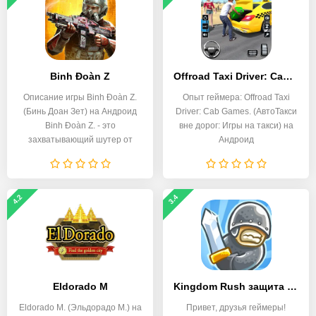
Binh Đoàn Z
Offroad Taxi Driver: Cab Games
Описание игры Binh Đoàn Z.
Опыт геймера: Offroad Taxi
(Бинь Доан Зет) на Андроид
Driver: Cab Games. (АвтоТакси
Binh Đoàn Z. - это
вне дорог: Игры на такси) на
захватывающий шутер от
Андроид
4.2
3.4
Eldorado M
Kingdom Rush защита башни TD
Eldorado M. (Эльдорадо М.) на
Привет, друзья геймеры!