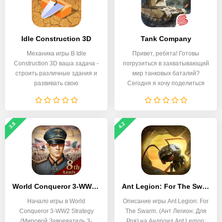
Idle Construction 3D
Tank Company
Механика игры В Idle
Привет, ребята! Готовы
Construction 3D ваша задача -
погрузиться в захватывающий
строить различные здания и
мир танковых баталий?
развивать свою
Сегодня я хочу поделиться
3.8
4.2
World Conqueror 3-WW2 Strategy
Ant Legion: For The Swarm
Начало игры в World
Описание игры Ant Legion: For
Conqueror 3-WW2 Strategy
The Swarm. (Ант Легион: Для
(Мировой Завоеватель 3-
Роя) на Андроид Ant Legion: