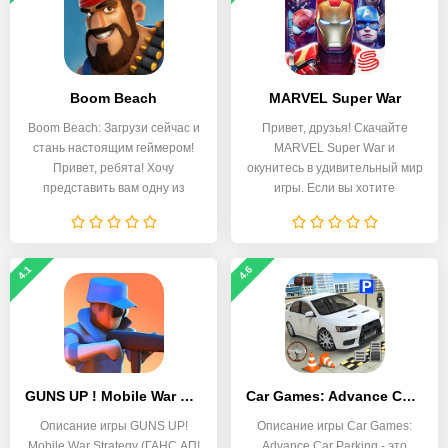
Boom Beach
MARVEL Super War
Boom Beach: Загрузи сейчас и
Привет, друзья! Скачайте
стань настоящим геймером!
MARVEL Super War и
Привет, ребята! Хочу
окунитесь в удивительный мир
представить вам одну из
игры. Если вы хотите
4.1
4.6
GUNS UP ! Mobile War Strategy
Car Games: Advance Car Parking
Описание игры GUNS UP!
Описание игры Car Games:
Mobile War Strategy (ГАНС АП!
Advance Car Parking - это