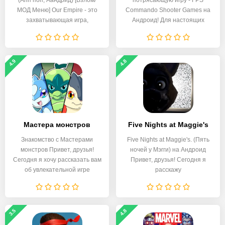
(Апп поп, Аандрид) [Взлом/
потрясающую игру - FPS
МОД Меню] Our Empire - это
Commando Shooter Games на
захватывающая игра,
Андроид! Для настоящих
геймеров
4.9
4.8
Мастера монстров
Five Nights at Maggie's
Знакомство с Мастерами
Five Nights at Maggie's. (Пять
монстров Привет, друзья!
ночей у Мэгги) на Андроид
Сегодня я хочу рассказать вам
Привет, друзья! Сегодня я
об увлекательной игре
расскажу
3.5
4.8