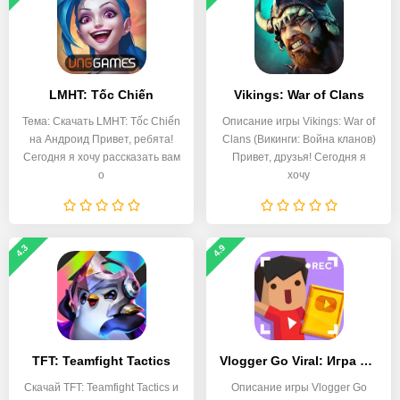
LMHT: Tốc Chiến
Vikings: War of Clans
Тема: Скачать LMHT: Tốc Chiến
Описание игры Vikings: War of
на Андроид Привет, ребята!
Clans (Викинги: Война кланов)
Сегодня я хочу рассказать вам
Привет, друзья! Сегодня я
о
хочу
4.3
4.9
TFT: Teamfight Tactics
Vlogger Go Viral: Игра ютюбера
Скачай TFT: Teamfight Tactics и
Описание игры Vlogger Go