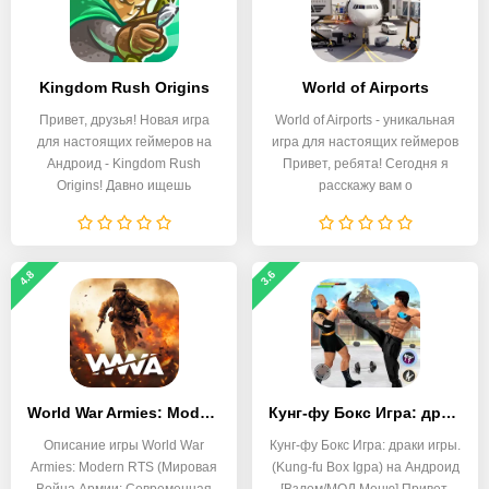
Kingdom Rush Origins
World of Airports
Привет, друзья! Новая игра
World of Airports - уникальная
для настоящих геймеров на
игра для настоящих геймеров
Андроид - Kingdom Rush
Привет, ребята! Сегодня я
Origins! Давно ищешь
расскажу вам о
4.8
3.6
World War Armies: Modern RTS
Кунг-фу Бокс Игра: драки игры
Описание игры World War
Кунг-фу Бокс Игра: драки игры.
Armies: Modern RTS (Мировая
(Kung-fu Box Igра) на Андроид