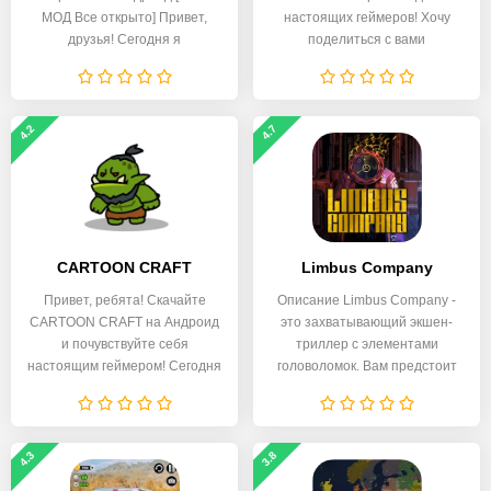
МОД Все открыто] Привет,
настоящих геймеров! Хочу
друзья! Сегодня я
поделиться с вами
4.2
4.7
CARTOON CRAFT
Limbus Company
Привет, ребята! Скачайте
Описание Limbus Company -
CARTOON CRAFT на Андроид
это захватывающий экшен-
и почувствуйте себя
триллер с элементами
настоящим геймером! Сегодня
головоломок. Вам предстоит
я
4.3
3.8