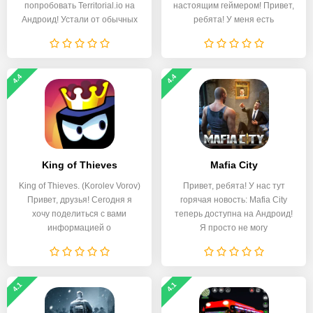
попробовать Territorial.io на
настоящим геймером! Привет,
Андроид! Устали от обычных
ребята! У меня есть
4.4
4.4
King of Thieves
Mafia City
King of Thieves. (Korolev Vorov)
Привет, ребята! У нас тут
Привет, друзья! Сегодня я
горячая новость: Mafia City
хочу поделиться с вами
теперь доступна на Андроид!
информацией о
Я просто не могу
4.1
4.1