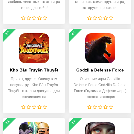
любишь животных, то эта игра
меня есть самая крутая игра,
точно для тебя!
которую я просто не
3.8
4.6
Kho Báu Truyền Thuyết
Godzilla Defense Force
Привет, друзья! Опишу вам
Описание игры Godzilla
новую игру - Kho Báu Truyền
Defense Force Godzilla Defense
Thuyết - которая доступна для
Force (Годзилла Дефенс Форс)
скачивания на
- захватывающая
3.1
3.7