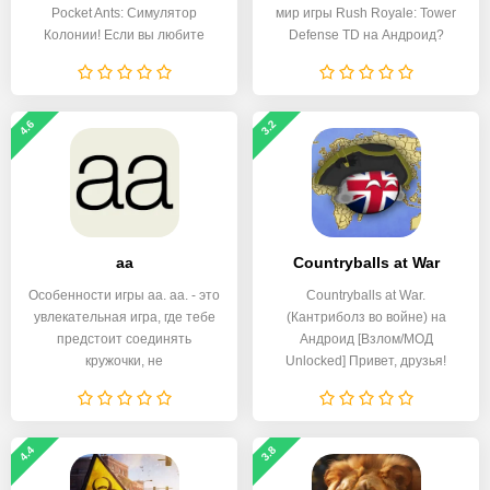
Pocket Ants: Симулятор
мир игры Rush Royale: Tower
Колонии! Если вы любите
Defense TD на Андроид?
4.6
3.2
aa
Countryballs at War
Особенности игры aa. aa. - это
Countryballs at War.
увлекательная игра, где тебе
(Кантриболз во войне) на
предстоит соединять
Андроид [Взлом/МОД
кружочки, не
Unlocked] Привет, друзья!
Сегодня
4.4
3.8