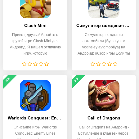
Clash Mini
Симулятор вождения автомобиля
Привет, друзья! Узнайте о
Симулятор вождения
крутой игре Clash Mini для
автомобиля (Symulyator
Андроид! Я нашел отличную
voditeley avtomobilya) на
игру, которую
Андроид: обзор игры Если ты
3.3
3.5
Warlords Conquest: Enemy Lines
Call of Dragons
Описание игры Warlords
Call of Dragons на Андроид -
Conquest: Enemy Lines
Вступление в клан геймеров!