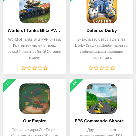
World of Tanks Blitz PVP битвы
Defense Derby
World of Tanks Blitz PVP битвы:
Знакомство с игрой Defense
Крутой геймплей в твоих
Derby (Защита Дерби) Если ты
руках! Привет ребята! Сегодня
любишь захватывающие
я хочу
стратегии с
4.4
4.8
Our Empire
FPS Commando Shooter Games
Описание игры Our Empire
Друзья, я нашел