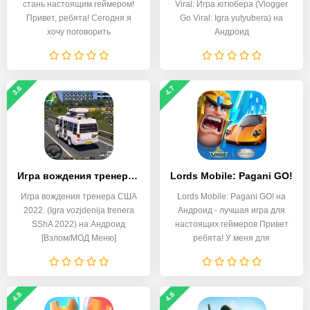
стань настоящим геймером!
Viral: Игра ютюбера (Vlogger
Привет, ребята! Сегодня я
Go Viral: Igra yutyubera) на
хочу поговорить
Андроид
3.6
4.7
Игра вождения тренера США 2022
Lords Mobile: Pagani GO!
Игра вождения тренера США
Lords Mobile: Pagani GO! на
2022. (Igra vozjdenija trenera
Андроид - лучшая игра для
SShA 2022) на Андроид
настоящих геймеров Привет
[Взлом/МОД Меню]
ребята! У меня для
4.8
4.8