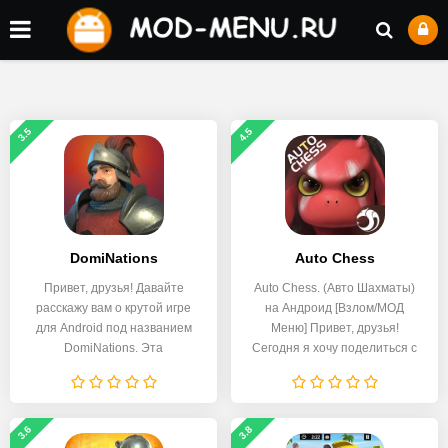
3.5
4.5
DomiNations
Auto Chess
Привет, друзья! Давайте
Auto Chess. (Авто Шахматы)
расскажу вам о крутой игре
на Андроид [Взлом/МОД
для Android под названием
Меню] Привет, друзья!
DomiNations. Эта
Сегодня я хочу поделиться с
3.6
3.8