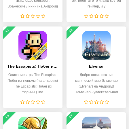
(Варлордс Конквест:
Эй, ребята! Это я, ваш крутой
Вражеские Линии) на Андроид
геймер, и у
4.7
3.2
The Escapists: Побег из тюрьмы
Elvenar
Описание игры The Escapists:
Добро пожаловать в
Побег из тюрьмы (на андроид)
магический мир Эльвенар
The Escapists: Побег из
(Elvenar) на Андроид!
тюрьмы (The
Эльвенар - увлекательная
4.8
3.7