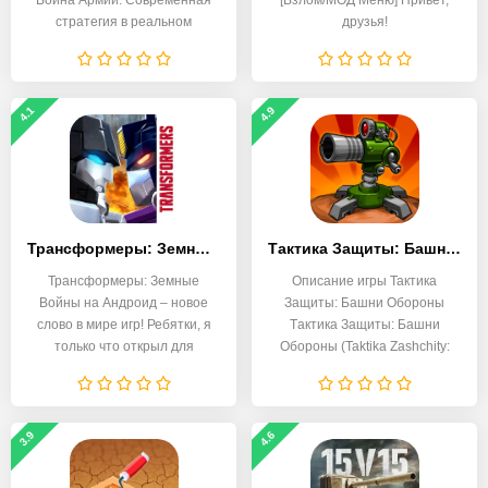
Война Армии: Современная
[Взлом/МОД Меню] Привет,
стратегия в реальном
друзья!
4.1
4.9
Трансформеры: Земные Войны
Тактика Защиты: Башни Обороны
Трансформеры: Земные
Описание игры Тактика
Войны на Андроид – новое
Защиты: Башни Обороны
слово в мире игр! Ребятки, я
Tактика Защиты: Башни
только что открыл для
Обороны (Taktika Zashchity:
3.9
4.6