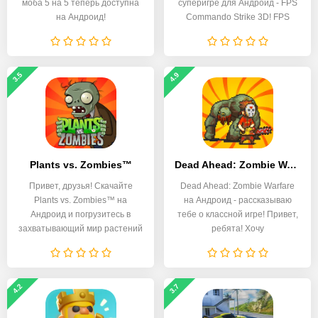
моба 5 на 5 теперь доступна
суперигре для Андроид - FPS
на Андроид!
Commando Strike 3D! FPS
3.5
4.9
Plants vs. Zombies™
Dead Ahead: Zombie Warfare
Привет, друзья! Скачайте
Dead Ahead: Zombie Warfare
Plants vs. Zombies™ на
на Андроид - рассказываю
Андроид и погрузитесь в
тебе о классной игре! Привет,
захватывающий мир растений
ребята! Хочу
4.2
3.7