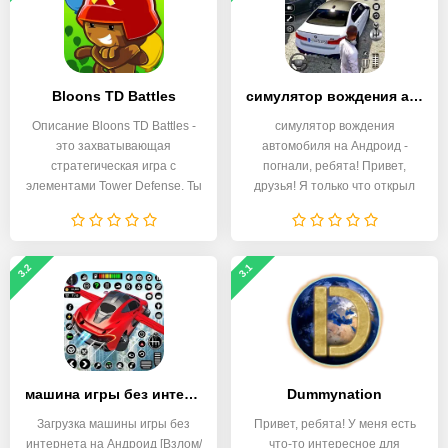
Bloons TD Battles
симулятор вождения автомобиля
Описание Bloons TD Battles -
симулятор вождения
это захватывающая
автомобиля на Андроид -
стратегическая игра с
погнали, ребята! Привет,
элементами Tower Defense. Ты
друзья! Я только что открыл
3.2
3.1
машина игры без интернета
Dummynation
Загрузка машины игры без
Привет, ребята! У меня есть
интернета на Андроид [Взлом/
что-то интересное для