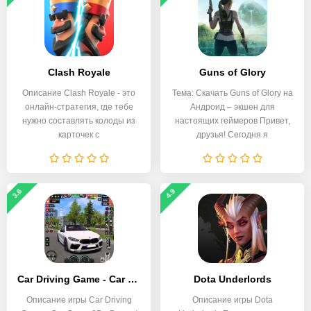
Clash Royale
Guns of Glory
Описание Clash Royale - это
Тема: Скачать Guns of Glory на
онлайн-стратегия, где тебе
Андроид – экшен для
нужно составлять колоды из
настоящих геймеров Привет,
карточек с
друзья! Сегодня я
3.6
4.9
Car Driving Game - Car Game 3D
Dota Underlords
Описание игры Car Driving
Описание игры Dota