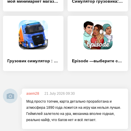
мой минимаркет магазин игра - [Взлом/МОД Unlocked]
Симулятор грузовика: Европа 2 - [Взлом/МОД Все открыто]
Грузовик симулятор : Европа - [Взлом/МОД Бесконечные деньги]
Episode —выберите cвою историю - [Взлом/МОД Много денег]
asem28
21 July 2026 09:30
Мод просто топчик, карта детально проработана и
атмосфера 1890 года ложится на игру как нельзя лучше.
Геймплей залетело на ура, механика вполне годная,
реально кайф, что багов нет и всё летает.