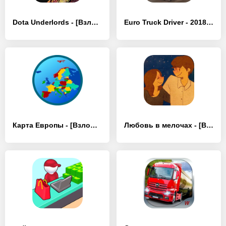
Dota Underlords - [Взлом/МОД Все открыто]
Euro Truck Driver - 2018 - [Взлом/МОД Много денег]
Карта Европы - [Взлом/МОД Много денег]
Любовь в мелочах - [Взлом/МОД Unlocked]