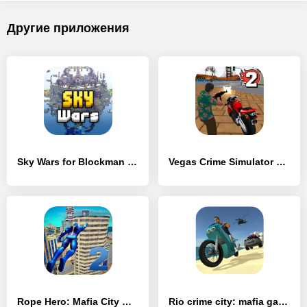
Другие приложения
Sky Wars for Blockman Go - [Взлом/МОД Бесконечные деньги]
Vegas Crime Simulator 2 - [Взлом/МОД Unlocked]
Rope Hero: Mafia City Wars - [Взлом/МОД Бесконечные деньги]
Rio crime city: mafia gangster - [Взлом/МОД Много денег]