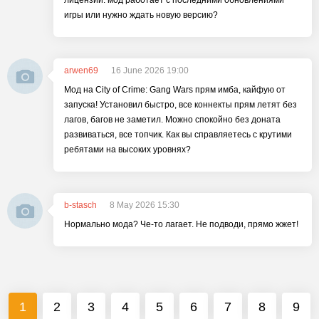
лицензии: мод работает с последними обновлениями
игры или нужно ждать новую версию?
arwen69
16 June 2026 19:00
Мод на City of Crime: Gang Wars прям имба, кайфую от
запуска! Установил быстро, все коннекты прям летят без
лагов, багов не заметил. Можно спокойно без доната
развиваться, все топчик. Как вы справляетесь с крутими
ребятами на высоких уровнях?
b-stasch
8 May 2026 15:30
Нормально мода? Че-то лагает. Не подводи, прямо жжет!
1
2
3
4
5
6
7
8
9