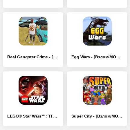
Real Gangster Crime - [Взлом/МОД Меню]
Egg Wars - [Взлом/МОД Много денег]
LEGO® Star Wars™: TFA - [Взлом/МОД Бесконечные деньги]
Super City - [Взлом/МОД Unlocked]