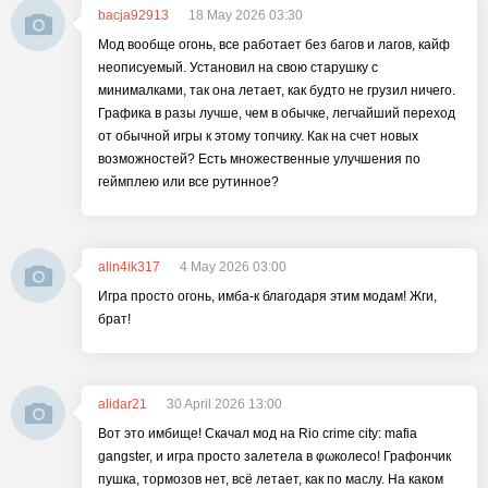
bacja92913
18 May 2026 03:30
Мод вообще огонь, все работает без багов и лагов, кайф
неописуемый. Установил на свою старушку с
минималками, так она летает, как будто не грузил ничего.
Графика в разы лучше, чем в обычке, легчайший переход
от обычной игры к этому топчику. Как на счет новых
возможностей? Есть множественные улучшения по
геймплею или все рутинное?
alin4ik317
4 May 2026 03:00
Игра просто огонь, имба-к благодаря этим модам! Жги,
брат!
alidar21
30 April 2026 13:00
Вот это имбище! Скачал мод на Rio crime city: mafia
gangster, и игра просто залетела в φωколесо! Графончик
пушка, тормозов нет, всё летает, как по маслу. На каком