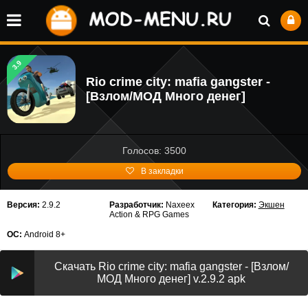
3.9
Rio crime city: mafia gangster -
[Взлом/МОД Много денег]
Голосов: 3500
В закладки
Версия:
2.9.2
Разработчик:
Naxeex
Категория:
Экшен
Action & RPG Games
ОС:
Android 8+
Скачать Rio crime city: mafia gangster - [Взлом/
МОД Много денег] v.2.9.2 apk