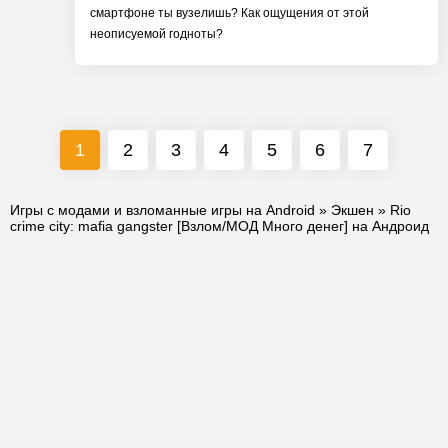
смартфоне ты вузелишь? Как ощущения от этой
неописуемой годноты?
1
2
3
4
5
6
7
Игры с модами и взломанные игры на Android
»
Экшен
» Rio
crime city: mafia gangster [Взлом/МОД Много денег] на Андроид