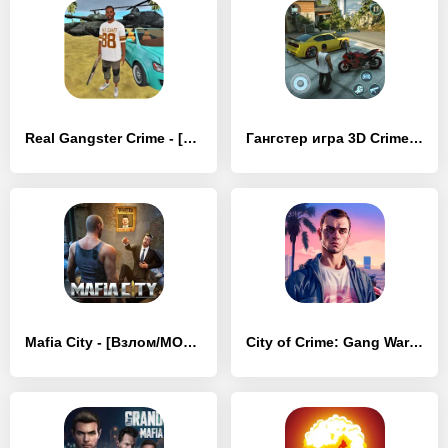
Real Gangster Crime - [Взлом/МОД Меню]
Гангстер игра 3D Crime Game - [Взлом/МОД Много денег]
Mafia City - [Взлом/МОД Много денег]
City of Crime: Gang Wars - [Взлом/МОД Unlocked]