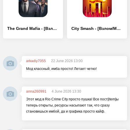
The Grand Mafia - [Взлом/МОД Бесконечные деньги]
City Smash - [Взлом/МОД Много денег]
arkadiy7055
22 June 2026 13:00
Мод классный, имба просто! Летает четко!
anna260991
4 June 2026 13:30
Этот мод в Rio Crime City просто пушка! Все пост[item]ы
теперь открыты, ресурсы насыпают так, что сразу
становишься имбой, да и графика просто кайф.