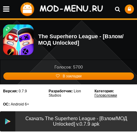
4.3
The Superhero League - [Взлом/
МОД Unlocked]
Голосов: 5700
В закладки
Версия:
0.7.9
Разработчик:
Lion
Категория:
Studios
Головоломки
ОС:
Android 6+
Скачать The Superhero League - [Взлом/МОД
Unlocked] v.0.7.9 apk