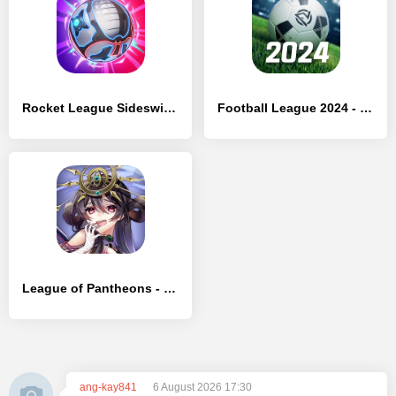
Rocket League Sideswipe - [Взлом/МОД Unlocked]
Football League 2024 - [Взлом/МОД Все открыто]
League of Pantheons - [Взлом/МОД Меню]
ang-kay841
6 August 2026 17:30