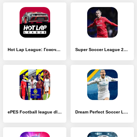
Hot Lap League: Гоночная Mания - [Взлом/МОД Все открыто]
Super Soccer League 2024 - [Взлом/МОД Меню]
ePES Football league dls 2023. - [Взлом/МОД Unlocked]
Dream Perfect Soccer League 20 - [Взлом/МОД Все открыто]