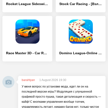
Rocket League Sideswipe - [Взлом/МОД Unlocked]
Stock Car Racing - [Взлом/МОД Unlocked]
Race Master 3D - Car Racing - [Взлом/МОД Бесконечные деньги]
Domino League-Online Game - [Взлом/МОД Unlocked]
barahtyan
1 August 2026 19:30
У меня вопрос по установке мода, идет ли он на
последней версии игры? Модуляция с улучшенной
графикой просто пушка, такая детализация и скорость —
кайф! С кнопками управления вообще топчик,
управляемость летает, никаких багов нет, только чистое