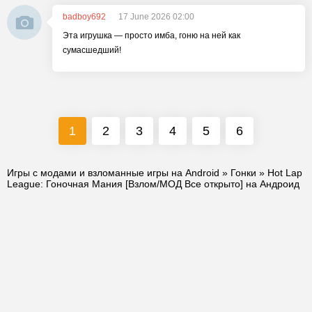
badboy692
17 June 2026 02:00
Эта игрушка — просто имба, гоню на ней как
сумасшедший!
1
2
3
4
5
6
Игры с модами и взломанные игры на Android
»
Гонки
» Hot Lap
League: Гоночная Mания [Взлом/МОД Все открыто] на Андроид