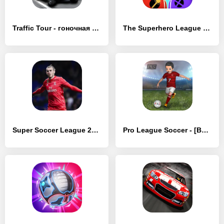
Traffic Tour - гоночная игра - [Взлом/МОД Все открыто]
The Superhero League - [Взлом/МОД Unlocked]
Super Soccer League 2024 - [Взлом/МОД Меню]
Pro League Soccer - [Взлом/МОД Много денег]