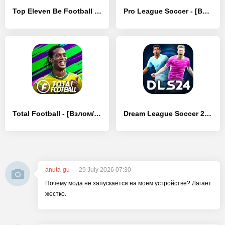
Top Eleven Be Football Manager - [Взлом/МОД Все открыто]
Pro League Soccer - [Взлом/МОД Много денег]
Total Football - [Взлом/МОД Бесконечные деньги]
Dream League Soccer 2024 - [Взлом/МОД Все открыто]
anuta-gu
29 July 2026 07:30
Почему мода не запускается на моем устройстве? Лагает
жестко.