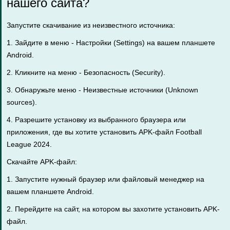
нашего сайта?
Запустите скачивание из неизвестного источника:
1. Зайдите в меню - Настройки (Settings) на вашем планшете
Android.
2. Кликните на меню - Безопасность (Security).
3. Обнаружьте меню - Неизвестные источники (Unknown
sources).
4. Разрешите установку из выбранного браузера или
приложения, где вы хотите установить APK-файл Football
League 2024.
Скачайте APK-файл:
1. Запустите нужный браузер или файловый менеджер на
вашем планшете Android.
2. Перейдите на сайт, на котором вы захотите установить APK-
файл.