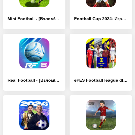
Mini Football - [Взлом/МОД Меню]
Football Cup 2024: Игры Футбол - [Взлом/МОД Unlocked]
Real Football - [Взлом/МОД Все открыто]
ePES Football league dls 2023. - [Взлом/МОД Unlocked]