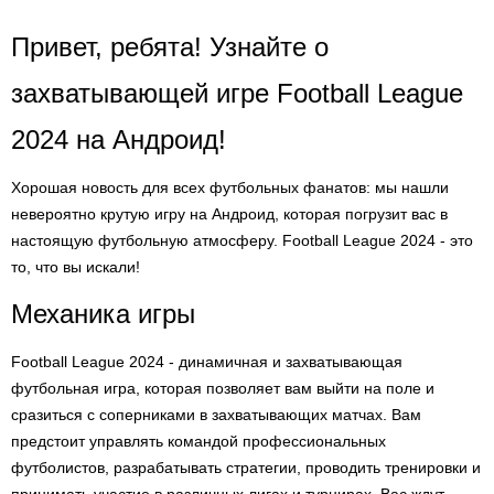
Привет, ребята! Узнайте о
захватывающей игре Football League
2024 на Андроид!
Хорошая новость для всех футбольных фанатов: мы нашли
невероятно крутую игру на Андроид, которая погрузит вас в
настоящую футбольную атмосферу. Football League 2024 - это
то, что вы искали!
Механика игры
Football League 2024 - динамичная и захватывающая
футбольная игра, которая позволяет вам выйти на поле и
сразиться с соперниками в захватывающих матчах. Вам
предстоит управлять командой профессиональных
футболистов, разрабатывать стратегии, проводить тренировки и