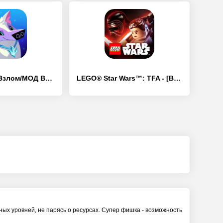
Animal Jam - [Взлом/МОД Все открыто]
LEGO® Star Wars™: TFA - [Взлом/МОД Бесконечные деньги]
мных уровней, не парясь о ресурсах. Супер фишка - возможность