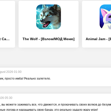
Animal Crossing: Pocket Camp - [Взлом/МОД Unlocked]
The Wolf - [Взлом/МОД Меню]
gust 2026 01:00
чик, просто имба! Реально залетело.
026 05:30
, вы можете зажимать все, что движется, и прокачивать своих волков до безу
ные логова и наращивать свою банду, это реально задало жару игре!