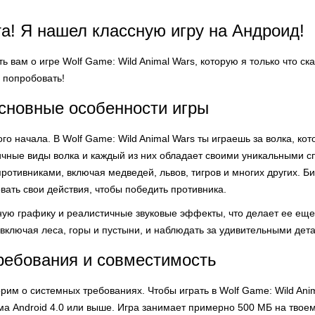
та! Я нашел классную игру на Андроид!
ть вам о игре Wolf Game: Wild Animal Wars, которую я только что ск
 попробовать!
сновные особенности игры
го начала. В Wolf Game: Wild Animal Wars ты играешь за волка, к
чные виды волка и каждый из них обладает своими уникальными сп
ротивниками, включая медведей, львов, тигров и многих других. Б
вать свои действия, чтобы победить противника.
ную графику и реалистичные звуковые эффекты, что делает ее ещ
 включая леса, горы и пустыни, и наблюдать за удивительными де
ребования и совместимость
рим о системных требованиях. Чтобы играть в Wolf Game: Wild Ani
 Android 4.0 или выше. Игра занимает примерно 500 МБ на твоем у