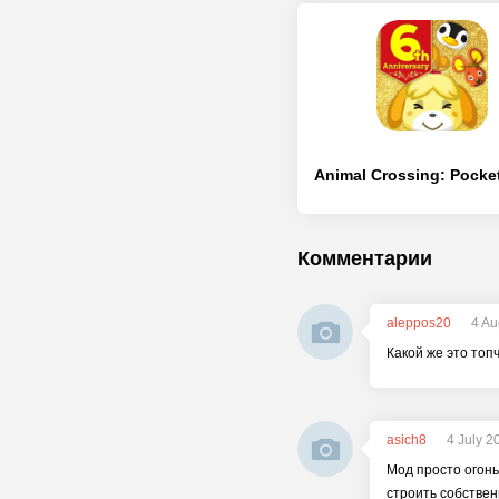
Комментарии
aleppos20
4 Au
Какой же это топ
asich8
4 July 2
Мод просто огонь
строить собствен