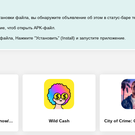
тановки файла, вы обнаружите объявление об этом в статус-баре 
ие, чтоб открыть APK-файл.
файла, Нажмите "Установить" (Install) и запустите приложение.
Zoo 2: Animal Park - [Взлом/МОД Бесконечные деньги]
Wild Cash