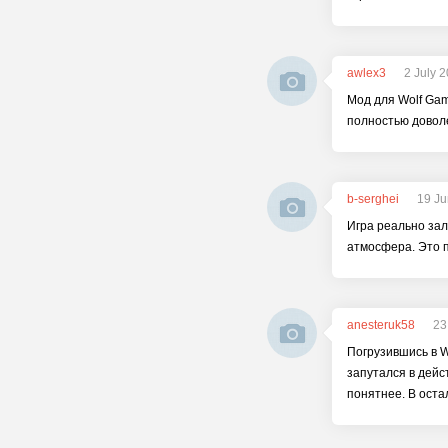
awlex3
2 July 
Мод для Wolf Gam
полностью доволе
b-serghei
19 Ju
Игра реально зал
атмосфера. Это п
anesteruk58
23
Погрузившись в W
запутался в дейс
понятнее. В оста