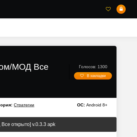
злом/МОД Все
Голосов: 1300
В закладки
гория:
Стратегии
ОС:
Android 8+
Все открыто] v.0.3.3 apk