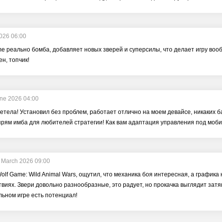
2026 06:00
e реально бомба, добавляет новых зверей и суперсилы, что делает игру вооб
н, топчик!
ne 2026 04:00
етела! Установил без проблем, работает отлично на моем девайсе, никаких б
рям имба для любителей стратегии! Как вам адаптация управления под моби
 March 2026 09:00
olf Game: Wild Animal Wars, ощутил, что механика боя интересная, а графика
твиях. Звери довольно разнообразные, это радует, но прокачка выглядит зат
льном игре есть потенциал!