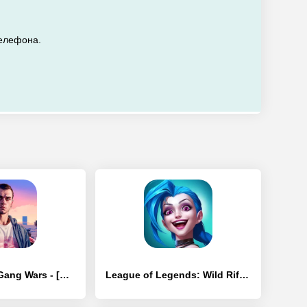
телефона.
City of Crime: Gang Wars - [Взлом/МОД Unlocked]
League of Legends: Wild Rift - [Взлом/МОД Бесконечные деньги]