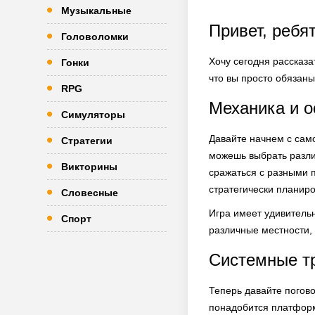
Музыкальные
Привет, ребя
Головоломки
Хочу сегодня рассказа
Гонки
что вы просто обязаны
RPG
Механика и о
Симуляторы
Давайте начнем с само
Стратегии
можешь выбрать разли
Викторины
сражаться с разными п
стратегически планиро
Словесные
Игра имеет удивитель
Спорт
различные местности,
Системные т
Теперь давайте погово
понадобится платформа