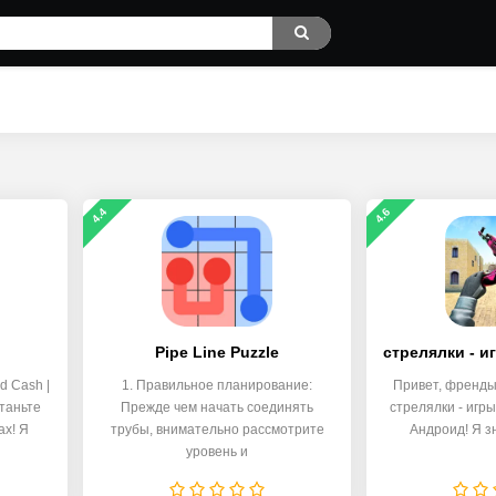
4.4
4.6
Pipe Line Puzzle
d Cash |
1. Правильное планирование:
Привет, френды
станьте
Прежде чем начать соединять
стрелялки - игр
ах! Я
трубы, внимательно рассмотрите
Андроид! Я з
уровень и