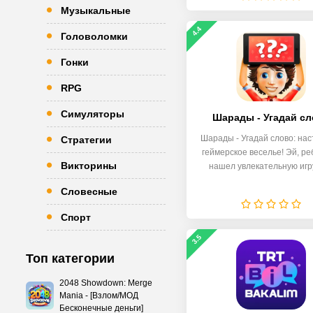
Музыкальные
4.4
Головоломки
Гонки
RPG
Симуляторы
Шарады - Угадай с
Шарады - Угадай слово: на
Стратегии
геймерское веселье! Эй, ре
Викторины
нашел увлекательную игр
Словесные
Спорт
3.5
Топ категории
2048 Showdown: Merge
Mania - [Взлом/МОД
Бесконечные деньги]