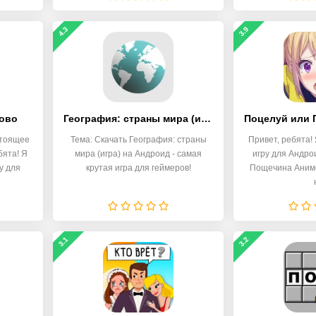
4.3
3.9
лово
География: страны мира (игра)
стоящее
Тема: Скачать География: страны
Привет, ребята!
бята! Я
мира (игра) на Андроид - самая
игру для Андро
у для
крутая игра для геймеров!
Пощечина Аниме
3.1
3.2