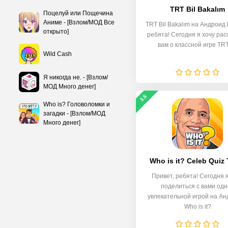
TRT Bil Bakalım
Поцелуй или Пощечина
Аниме - [Взлом/МОД Все
TRT Bil Bakalım на Андроид 
открыто]
ребята! Сегодня я хочу рас
вам о классной игре TRT
Wild Cash
Я никогда не. - [Взлом/
МОД Много денег]
3.5
Who is? Головоломки и
загадки - [Взлом/МОД
Много денег]
Who is it? Celeb Quiz 
Привет, ребята! Сегодня я
поделиться с вами одн
увлекательной игрой на Ан
Who is it?