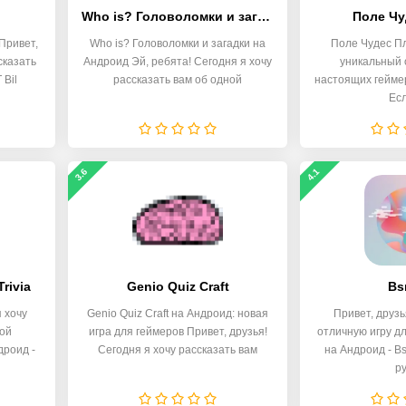
Who is? Головоломки и загадки
Поле Чу
Привет,
Who is? Головоломки и загадки на
Поле Чудес П
сказать
Андроид Эй, ребята! Сегодня я хочу
уникальный 
 Bil
рассказать вам об одной
настоящих геймер
Ес
3.6
4.1
Trivia
Genio Quiz Craft
Bs
 хочу
Genio Quiz Craft на Андроид: новая
Привет, друз
ой
игра для геймеров Привет, друзья!
отличную игру д
дроид -
Сегодня я хочу рассказать вам
на Андроид - B
р