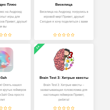
дес Плюс
Виселица
люс на Андроид:
Виселица на Андроид: погрузись в
опыт игры для
игровой мир! Привет, друзья!
ов Привет, друзья!
Сегодня я хочу поделиться с вами
ли вы
3.4
r3ah
Brain Test 3: Xитрые квесты
ья! Опять нашел
Brain Test 3: Хитрые квесты –
ля крутых геймеров
захватывающая головоломка для
sr3ah! Она просто
настоящих геймеров Привет,
улит
ребята!