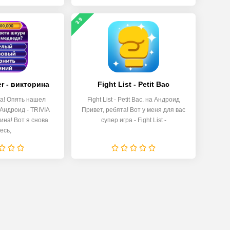
3.9
er - викторина
Fight List - Petit Bac
та! Опять нашел
Fight List - Petit Bac. на Андроид
 Андроид - TRIVIA
Привет, ребята! Вот у меня для вас
рина! Вот я снова
супер игра - Fight List -
есь,