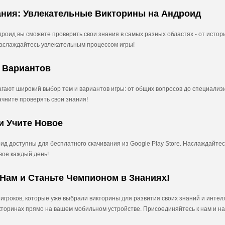
ания: Увлекательные Викторины на Андроид
оид вы сможете проверить свои знания в самых разных областях - от истории
наслаждайтесь увлекательным процессом игры!
и Вариантов
гают широкий выбор тем и вариантов игры: от общих вопросов до специализ
ачните проверять свои знания!
и Учите Новое
д доступны для бесплатного скачивания из Google Play Store. Наслаждайте
овое каждый день!
Нам и Станьте Чемпионом в Знаниях!
игроков, которые уже выбрали викторины для развития своих знаний и интел
кторинах прямо на вашем мобильном устройстве. Присоединяйтесь к нам и н