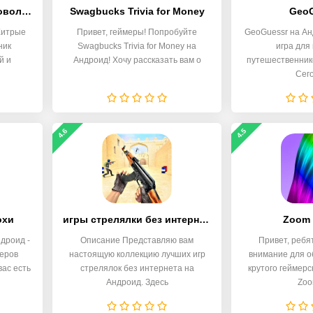
Brain Test: Хитрые Головоломки
Swagbucks Trivia for Money
GeoG
 Хитрые
Привет, геймеры! Попробуйте
GeoGuessr на Ан
ник
Swagbucks Trivia for Money на
игра для
й и
Андроид! Хочу рассказать вам о
путешественнико
Сег
4.6
4.5
охи
игры стрелялки без интернета
Zoom 
дроид -
Описание Представляю вам
Привет, ребя
меров
настоящую коллекцию лучших игр
внимание для о
вас есть
стрелялок без интернета на
крутого геймерс
Андроид. Здесь
Zoo