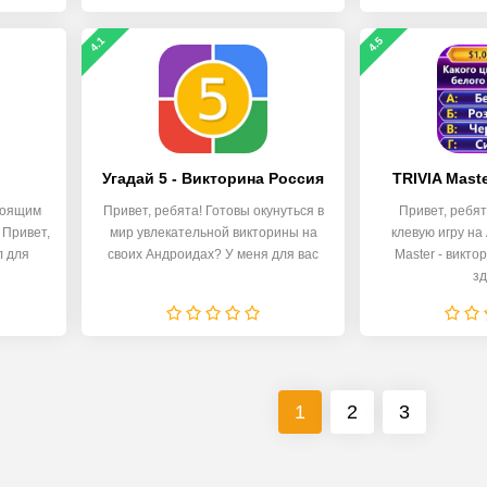
4.1
4.5
Угадай 5 - Викторина Россия
TRIVIA Mast
стоящим
Привет, ребята! Готовы окунуться в
Привет, ребя
 Привет,
мир увлекательной викторины на
клевую игру на
л для
своих Андроидах? У меня для вас
Master - викто
зд
1
2
3