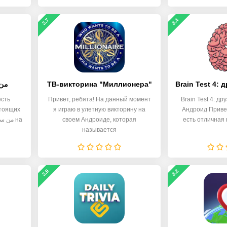
3.7
3.4
من 
ТВ-викторина "Миллионера"
есть
Привет, ребята! На данный момент
Brain Test 4: д
стоящих
я играю в улетную викторину на
Андроид Привет
геймеров - من سيربح المليون الاصلية на
своем Андроиде, которая
есть отличная 
называется
3.9
3.2