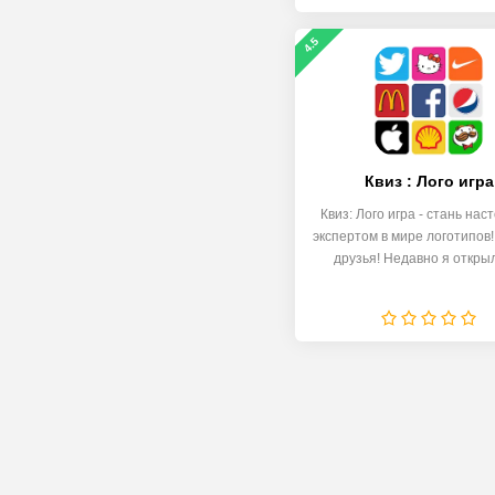
4.5
Квиз : Лого игра
Квиз: Лого игра - стань на
экспертом в мире логотипов!
друзья! Недавно я откры