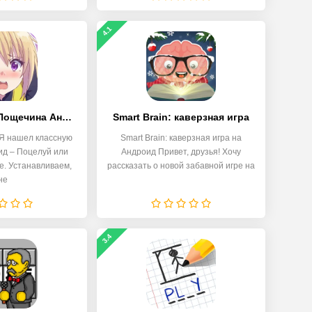
4.1
Поцелуй или Пощечина Аниме
Smart Brain: каверзная игра
 Я нашел классную
Smart Brain: каверзная игра на
ид – Поцелуй или
Андроид Привет, друзья! Хочу
. Устанавливаем,
рассказать о новой забавной игре на
не
3.4