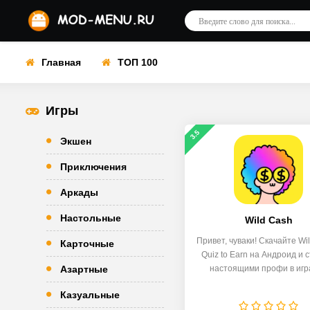
Главная
ТОП 100
Игры
3.5
Экшен
Приключения
Аркады
Настольные
Wild Cash
Привет, чуваки! Скачайте Wil
Карточные
Quiz to Earn на Андроид и 
Азартные
настоящими профи в игр
Казуальные