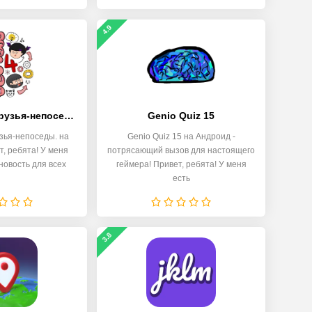
4.9
Brain Test 4: друзья-непоседы
Genio Quiz 15
рузья-непоседы. на
Genio Quiz 15 на Андроид -
, ребята! У меня
потрясающий вызов для настоящего
новость для всех
геймера! Привет, ребята! У меня
есть
3.8