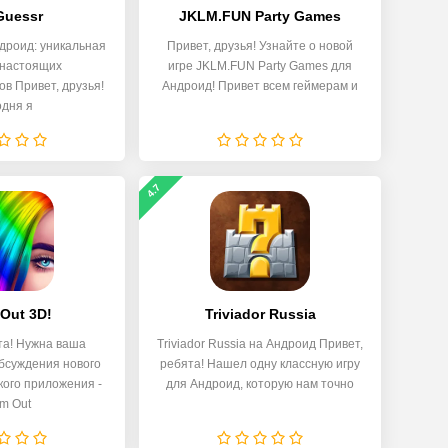
uessr
JKLM.FUN Party Games
дроид: уникальная
Привет, друзья! Узнайте о новой
 настоящих
игре JKLM.FUN Party Games для
в Привет, друзья!
Андроид! Привет всем геймерам и
одня я
4.7
Out 3D!
Triviador Russia
та! Нужна ваша
Triviador Russia на Андроид Привет,
бсуждения нового
ребята! Нашел одну классную игру
кого приложения -
для Андроид, которую нам точно
m Out