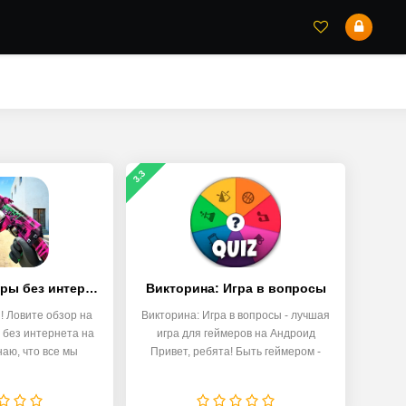
3.3
стрелялки - игры без интернета
Викторина: Игра в вопросы
! Ловите обзор на
Викторина: Игра в вопросы - лучшая
ы без интернета на
игра для геймеров на Андроид
наю, что все мы
Привет, ребята! Быть геймером -