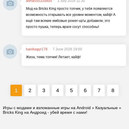
anna555335805
3 July 2026 11:30
Мод на Bricks King просто топчик, у тебя появляется
возможность открывать все уровни моментом, кайф! А
ещё там всякие имбовые power-up'ы добавили, это
просто пушка, теперь враги сосут способны!
baishagyr178
7 June 2026 19:00
Жиза, тема топчик! Летает, кайф!
1
2
3
4
5
6
7
8
Игры с модами и взломанные игры на Android
»
Казуальные
»
Bricks King на Андроид - убей время с нами!