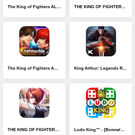
The King of Fighters ALLSTAR - [Взлом/МОД Меню]
THE KING OF FIGHTERS-A 2012(F) - [Взлом/МОД Unlocked]
The King of Fighters ARENA - [Взлом/МОД Unlocked]
King Arthur: Legends Rise - [Взлом/МОД Unlocked]
THE KING OF FIGHTERS '98 UM OL - [Взлом/МОД Unlocked]
Ludo King™ - [Взлом/МОД Бесконечные деньги]