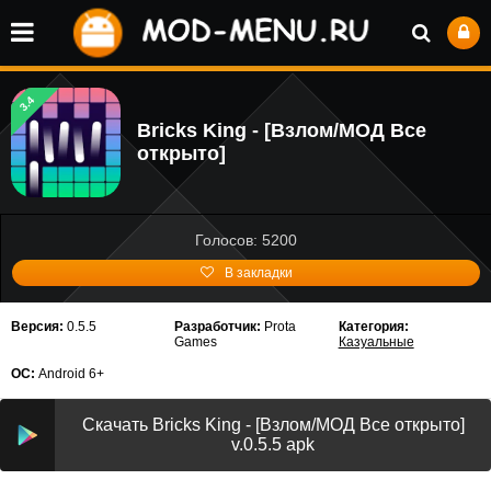
3.4
Bricks King - [Взлом/МОД Все
открыто]
Голосов: 5200
В закладки
Версия:
0.5.5
Разработчик:
Prota
Категория:
Games
Казуальные
ОС:
Android 6+
Скачать Bricks King - [Взлом/МОД Все открыто]
v.0.5.5 apk