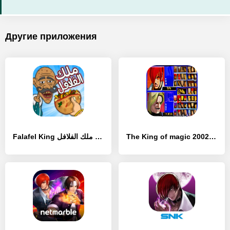
Другие приложения
Falafel King ملك الفلافل - [Взлом/МОД Unlocked]
The King of magic 2002 fighter - [Взлом/МОД Все открыто]