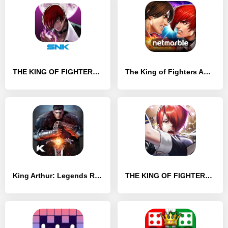
THE KING OF FIGHTERS-A 2012(F) - [Взлом/МОД Unlocked]
The King of Fighters ARENA - [Взлом/МОД Unlocked]
King Arthur: Legends Rise - [Взлом/МОД Unlocked]
THE KING OF FIGHTERS '98 UM OL - [Взлом/МОД Unlocked]