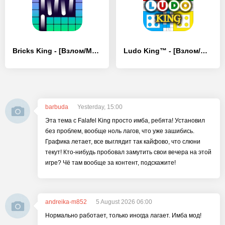
Bricks King - [Взлом/МОД Все открыто]
Ludo King™ - [Взлом/МОД Бесконечные деньги]
barbuda
Yesterday, 15:00
Эта тема с Falafel King просто имба, ребята! Установил
без проблем, вообще ноль лагов, что уже зашибись.
Графика летает, все выглядит так кайфово, что слюни
текут! Кто-нибудь пробовал замутить свои вечера на этой
игре? Чё там вообще за контент, подскажите!
andreika-m852
5 August 2026 06:00
Нормально работает, только иногда лагает. Имба мод!