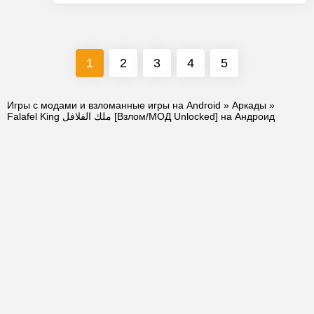
1
2
3
4
5
Игры с модами и взломанные игры на Android
»
Аркады
»
Falafel King ملك الفلافل [Взлом/МОД Unlocked] на Андроид