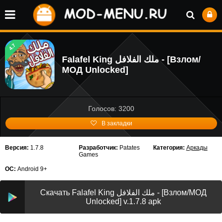
4.7
Falafel King ملك الفلافل - [Взлом/
МОД Unlocked]
Голосов: 3200
В закладки
Версия:
1.7.8
Разработчик:
Patates
Категория:
Аркады
Games
ОС:
Android 9+
Скачать Falafel King ملك الفلافل - [Взлом/МОД
Unlocked] v.1.7.8 apk