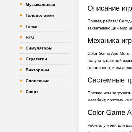
Музыкальные
Описание игр
Головоломки
Привет, ребята! Сегод
Гонки
захватывающий мир цв
RPG
Механика иг
Симуляторы
Color Game And More 
Стратегии
получить цветной взры
ограничено, и вы долж
Викторины
Системные т
Словесные
Спорт
Прежде чем загружать 
мегабайт, поэтому не 
Color Game A
Ребята, у меня для ва