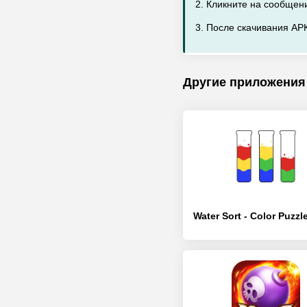
2. Кликните на сообщен
3. После скачивания APK
Другие приложения