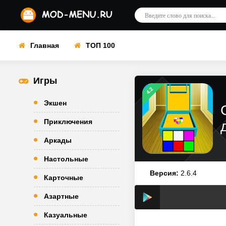
Главная
ТОП 100
Игры
4.2
Экшен
Приключения
Аркады
Настольные
Версия:
2.6.4
Карточные
Азартные
Казуальные