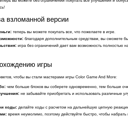
Теперь вы можете без ограничений покупать все улучшения и бону
сь!
а взломанной версии
еньги:
теперь вы можете покупать все, что пожелаете в игре.
зможности:
благодаря дополнительным средствам, вы сможете быс
ьствия:
игра без ограничений дает вам возможность полностью н
рохождению игры
оветов, чтобы вы стали мастерами игры Color Game And More:
бо:
чем больше блоков вы соберете одновременно, тем больше очк
лучшения:
не забывайте приобретать и использовать различные у
ои ходы:
делайте ходы с расчетом на дальнейшую цепную реакцию
ми:
время неумолимо, поэтому действуйте быстро, чтобы набрать 