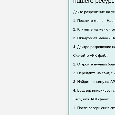
нашего ресурс
Дайте разрешение на уст
1. Посетите меню - Наст
2. Кликните на меню - Бе
3. Обнаружьте меню - Н
4. Дайтре разрешение н
Скачайте APK-файл:
1. Откройте нужный бра
2. Перейдите на сайт, с
3. Найдите ссылку на AP
4. Браузер инициирует 
Загрузите APK-файл:
1. После завершения ск