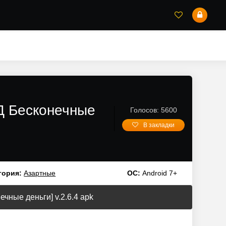
Д Бесконечные
Голосов: 5600
В закладки
гория:
Азартные
ОС:
Android 7+
чные деньги] v.2.6.4 apk