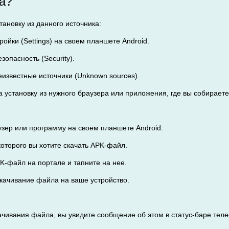
а?
ановку из данного источника:
ройки (Settings) на своем планшете Android.
зопасность (Security).
еизвестные источники (Unknown sources).
а установку из нужного браузера или приложения, где вы собирает
узер или программу на своем планшете Android.
 которого вы хотите скачать APK-файл.
K-файл на портале и тапните на нее.
скачивание файла на ваше устройство.
ачивания файла, вы увидите сообщение об этом в статус-баре тел