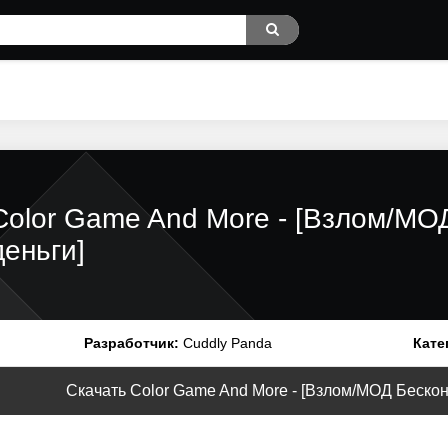
Color Game And More - [Взлом/МО
деньги]
Разработчик:
Cuddly Panda
Кате
Скачать Color Game And More - [Взлом/МОД Бесконе