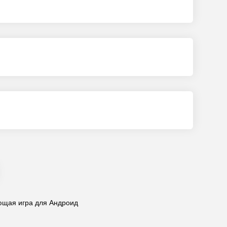
ющая игра для Андроид