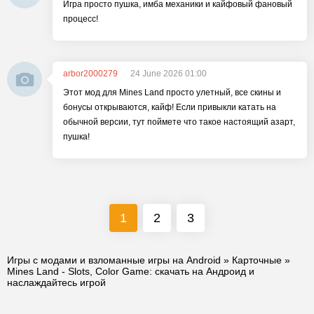
Игра просто пушка, имба механики и кайфовый фановый
процесс!
arbor2000279
24 June 2026 01:00
Этот мод для Mines Land просто улетный, все скины и
бонусы открываются, кайф! Если привыкли катать на
обычной версии, тут поймете что такое настоящий азарт,
пушка!
1
2
3
Игры с модами и взломанные игры на Android
»
Карточные
»
Мines Land - Slots, Color Game: скачать на Андроид и
наслаждайтесь игрой