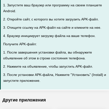
1. Запустите ваш браузер или программу на своем планшете
Android.
2. Откройте сайт, с которого вы хотите загрузить APK-файл.
3. Отищите ссылку на APK-файл на сайте и кликните на нее.
4. Браузер инициирует загрузку файла на ваше телефон.
Получите APK-файл:
1. После завершения установки файла, вы обнаружите
объявление об этом в строке состояния телефона.
2. Нажмите на объявление, чтобы запустить APK-файл.
3. После установки APK-файла, Нажмите "Установить" (Install) и
запустите приложение.
Другие приложения