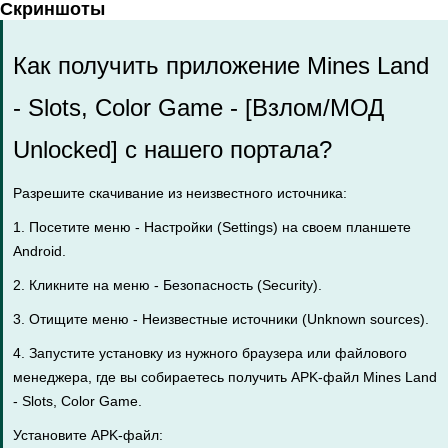
Скриншоты
Как получить приложение Mines Land
- Slots, Color Game - [Взлом/МОД
Unlocked] с нашего портала?
Разрешите скачивание из неизвестного источника:
1. Посетите меню - Настройки (Settings) на своем планшете
Android.
2. Кликните на меню - Безопасность (Security).
3. Отищите меню - Неизвестные источники (Unknown sources).
4. Запустите установку из нужного браузера или файлового
менеджера, где вы собираетесь получить APK-файл Mines Land
- Slots, Color Game.
Установите APK-файл: