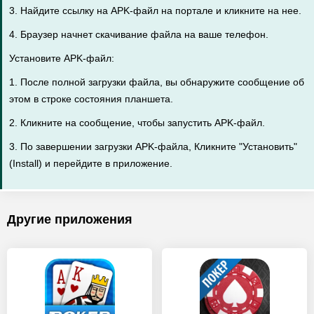
3. Найдите ссылку на APK-файл на портале и кликните на нее.
4. Браузер начнет скачивание файла на ваше телефон.
Установите APK-файл:
1. После полной загрузки файла, вы обнаружите сообщение об
этом в строке состояния планшета.
2. Кликните на сообщение, чтобы запустить APK-файл.
3. По завершении загрузки APK-файла, Кликните "Установить"
(Install) и перейдите в приложение.
Другие приложения