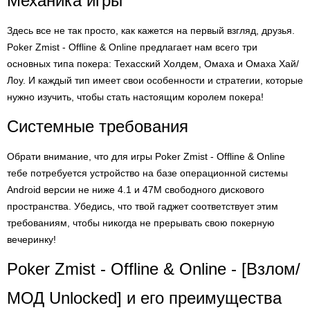
Механика игры
Здесь все не так просто, как кажется на первый взгляд, друзья.
Poker Zmist - Offline & Online предлагает нам всего три
основных типа покера: Техасский Холдем, Омаха и Омаха Хай/
Лоу. И каждый тип имеет свои особенности и стратегии, которые
нужно изучить, чтобы стать настоящим королем покера!
Системные требования
Обрати внимание, что для игры Poker Zmist - Offline & Online
тебе потребуется устройство на базе операционной системы
Android версии не ниже 4.1 и 47М свободного дискового
пространства. Убедись, что твой гаджет соответствует этим
требованиям, чтобы никогда не прерывать свою покерную
вечеринку!
Poker Zmist - Offline & Online - [Взлом/
МОД Unlocked] и его преимущества