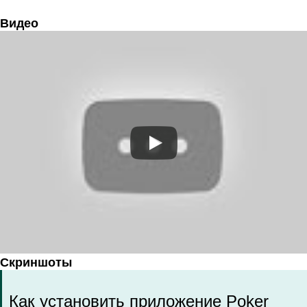
Видео
Скриншоты
Как установить приложение Poker