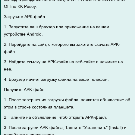
Offline KK Pusoy.
Загрузите APK-файл:
1. Запустите ваш браузер или приложение на вашем
устройстве Android.
2. Перейдите на сайт, с которого вы захотите скачать APK-
файл.
3. Найдите ссылку на APK-файл на веб-сайте и нажмите на
нее.
4. Браузер начнет загрузку файла на ваше телефон.
Получите APK-файл:
1. После завершения загрузки файла, появится объявление об
этом в строке состояния планшета.
2. Тапните на объявление, чтоб открыть APK-файл.
3. После загрузки APK-файла, Тапните "Установить" (Install) и
перейдите в приложение.