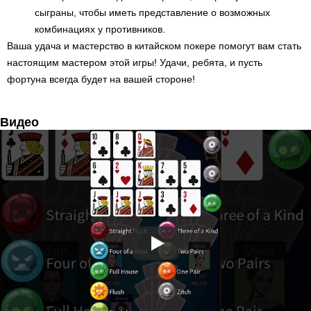
сыграны, чтобы иметь представление о возможных
комбинациях у противников.
Ваша удача и мастерство в китайском покере помогут вам стать
настоящим мастером этой игры! Удачи, ребята, и пусть
фортуна всегда будет на вашей стороне!
Видео