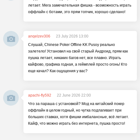
летает. Мега замечательная фишка - возможность играть
оффлайн с ботами, это прям топчик, хорошо сделано!
anqelzev306
23 July 2026 13:00
Слушай, Chinese Poker Offline KK Pusoy реально
залетело! Установил на свой старый Андроид, прям как
пушка летает, никаких багов нет, все плавно. Играть
кайфово, графика годная, а геймплей просто огонь! Кто
еще качал? Как ощущения у вас?
apachi-fly592
22 June 2026 22:00
Что за параша с установкой? Мод на китайский покер
оффлайн в целом годный, но чутка подлагивает при
больших ставках, хотя фишки имбалансные, всё летает.
Кайф, что можно играть без интернета, пушка просто!