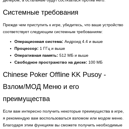
дилером, а остальные будут состязаться против него.
Системные требования
Прежде чем приступить к игре, убедитесь, что ваше устройство
соответствует следующим системным требованиям:
Операционная система:
Андроид 4.4 и выше
Процессор:
1 ГГц и выше
Оперативная память:
512 МБ и выше
Свободное пространство на диске:
100 МБ
Chinese Poker Offline KK Pusoy -
Взлом/МОД Меню и его
преимущества
Если вам интересно получить некоторые преимущества в игре,
я рекомендую вам воспользоваться взломом или модом меню.
Благодаря этим функциям вы сможете получить необходимые