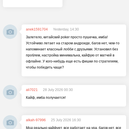
anek1591704
Yesterday, 14:30
Залетело, китайский poker просто пушечка, имба!
Устойчиво летает на старом андроиде, багов нет, чем-то
напоминает классный лобби с друзьями. Установил без
проблем, настройка минимальна, кайфую от матчей в
офлайне. У кого-нибудь еще есть фишки по стратегиям,
чтобы победить чаще?
ali7021
28 July 2026 00:30
Кайф, имба получается!
alkah-97996
25 July 2026 16:30
Мод реально кайфует, все работает на ура, багов нет, все