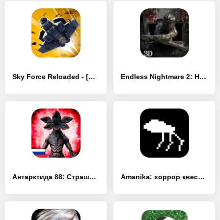
Sky Force Reloaded - [Взлом/МОД Unlocked]
Endless Nightmare 2: Hospital - [Взлом/МОД Unlocked]
Антарктида 88: Страшный Хоррор - [Взлом/МОД Бесконечные деньги]
Amanika: хоррор квест 2D инди - [Взлом/МОД Меню]