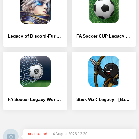
Legacy of Discord-FuriousWings - [Взлом/МОД Меню]
FA Soccer CUP Legacy World - [Взлом/МОД Меню]
FA Soccer Legacy World Edition - [Взлом/МОД Меню]
Stick War: Legacy - [Взлом/МОД Все открыто]
artemka-ad
4 August 2026 13:30