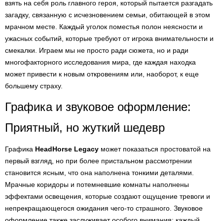
взять на себя роль главного героя, который пытается разгадать
загадку, связанную с исчезновением семьи, обитающей в этом
мрачном месте. Каждый уголок поместья полон неясности и
ужасных событий, которые требуют от игрока внимательности и
смекалки. Играем мы не просто ради сюжета, но и ради
многофакторного исследования мира, где каждая находка
может привести к новым откровениям или, наоборот, к еще
большему страху.
Графика и звуковое оформление:
Приятный, но жуткий шедевр
Графика
HeadHorse Legacy
может показаться простоватой на
первый взгляд, но при более пристальном рассмотрении
становится ясным, что она наполнена тонкими деталями.
Мрачные коридоры и потемневшие комнаты наполнены
эффектами освещения, которые создают ощущение тревоги и
непрекращающегося ожидания чего-то страшного. Звуковое
оформление также заслуживает особого внимания: каждый