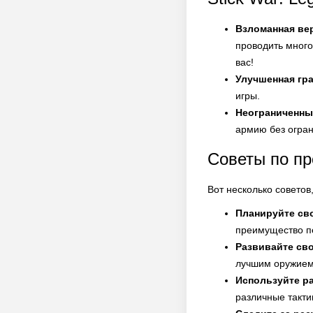
Взломанная ве
проводить много
вас!
Улучшенная гр
игры.
Неограниченны
армию без огра
Советы по п
Вот несколько советов
Планируйте св
преимущество п
Развивайте св
лучшим оружием
Используйте р
различные такти