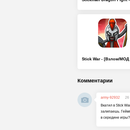
Stick War - [Взлом/МО
Комментарии
army-92932
26
Вкатил в Stick Wa
залипаешь. Геймп
в середине игры?