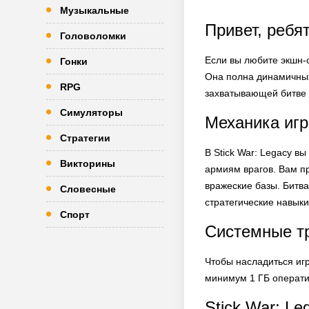
Музыкальные
Привет, ребя
Головоломки
Если вы любите экшн-с
Гонки
Она полна динамичных
RPG
захватывающей битве 
Симуляторы
Механика игр
Стратегии
В Stick War: Legacy в
Викторины
армиям врагов. Вам п
вражеские базы. Битв
Словесные
стратегические навыки
Спорт
Системные т
Чтобы насладиться игр
минимум 1 ГБ операти
Stick War: L