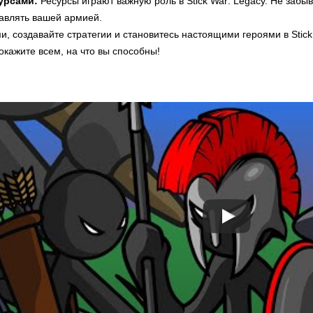
урсами:
Ресурсы играют важную роль в Stick War: Legacy. Не забыв
авлять вашей армией.
, создавайте стратегии и становитесь настоящими героями в Stick
покажите всем, на что вы способны!