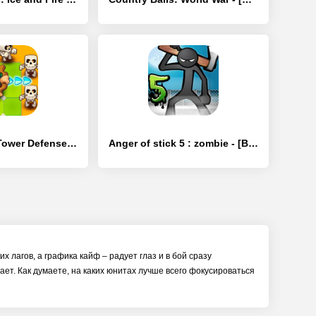
Rush Royale: Tower Defense TD - [Взлом/МОД Unlocked]
Anger of stick 5 : zombie - [Взлом/МОД Все открыто]
их лагов, а графика кайф – радует глаз и в бой сразу
ает. Как думаете, на каких юнитах лучше всего фокусироваться