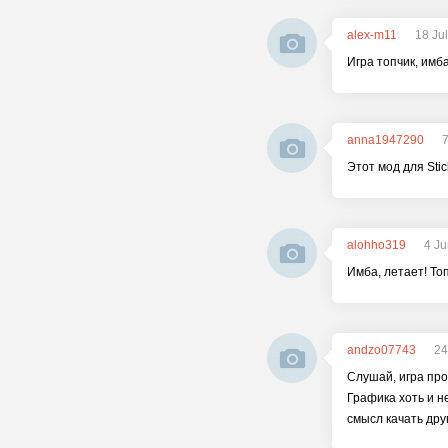
alex-m11
18 Ju
Игра топчик, имба
anna1947290
7
Этот мод для Stic
alohho319
4 Ju
Имба, летает! То
andzo07743
24
Слушай, игра прос
Графика хоть и н
смысл качать дру