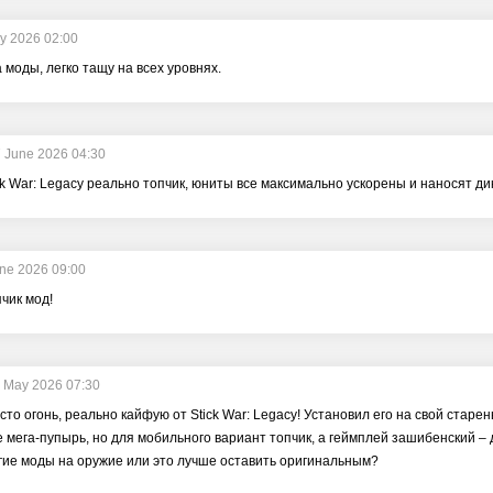
ly 2026 02:00
 моды, легко тащу на всех уровнях.
 June 2026 04:30
k War: Legacy реально топчик, юниты все максимально ускорены и наносят дики
ne 2026 09:00
пчик мод!
 May 2026 07:30
то огонь, реально кайфую от Stick War: Legacy! Установил его на свой старен
е мега-пупырь, но для мобильного вариант топчик, а геймплей зашибенский –
гие моды на оружие или это лучше оставить оригинальным?