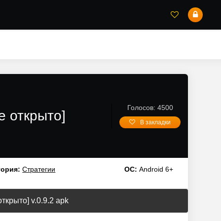
Голосов: 4500
е открыто]
В закладки
гория:
Стратегии
ОС:
Android 6+
ткрыто] v.0.9.2 apk