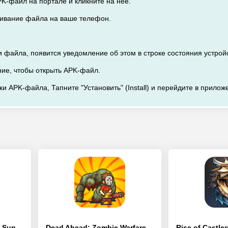
PK-файл на портале и кликните на нее.
ачивание файла на ваше телефон.
и файла, появится уведомление об этом в строке состояния устрой
ние, чтобы открыть APK-файл.
ки APK-файла, Тапните "Установить" (Install) и перейдите в прилож
Stickman Dragon Fight - Super - [Взлом/МОД Все открыто]
Dead Ahead: Zombie Warfare - [Взлом/МОД Много денег]