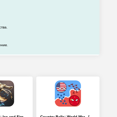
ства.
ение.
Rise of Castles: Ice and Fire - [Взлом/МОД Все открыто]
Country Balls: World War - [Взлом/МОД Unlocked]