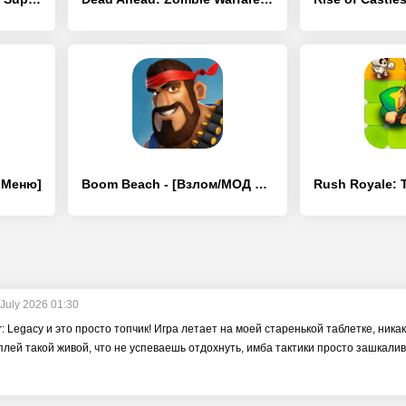
Д Меню]
Boom Beach - [Взлом/МОД Unlocked]
 July 2026 01:30
r: Legacy и это просто топчик! Игра летает на моей старенькой таблетке, никак
лей такой живой, что не успеваешь отдохнуть, имба тактики просто зашкалив