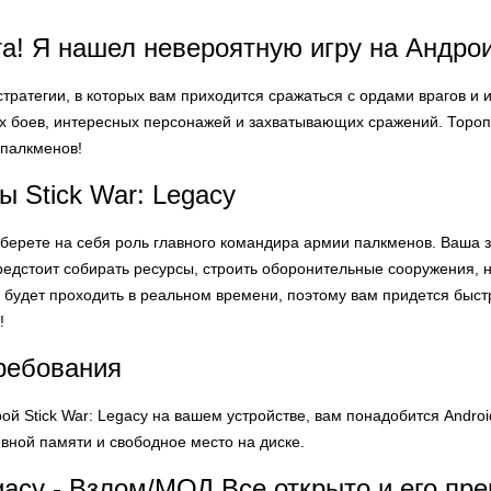
та! Я нашел невероятную игру на Андроид
тратегии, в которых вам приходится сражаться с ордами врагов и ис
 боев, интересных персонажей и захватывающих сражений. Торопит
палкменов!
ы Stick War: Legacy
ы берете на себя роль главного командира армии палкменов. Ваша 
редстоит собирать ресурсы, строить оборонительные сооружения, 
а будет проходить в реальном времени, поэтому вам придется быс
!
ребования
ой Stick War: Legacy на вашем устройстве, вам понадобится Androi
вной памяти и свободное место на диске.
egacy - Взлом/МОД Все открыто и его п