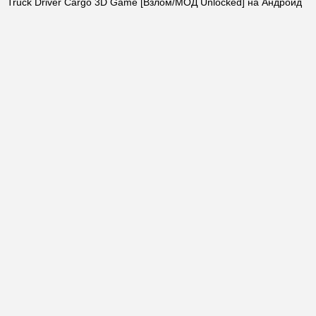
Truck Driver Cargo 3D Game [Взлом/МОД Unlocked] на Андроид