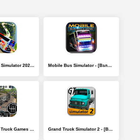
Hill Coach Bus Simulator 2023 - [Взлом/МОД Меню]
Mobile Bus Simulator - [Взлом/МОД Много денег]
Cargo Delivery Truck Games 3D - [Взлом/МОД Все открыто]
Grand Truck Simulator 2 - [Взлом/МОД Все открыто]