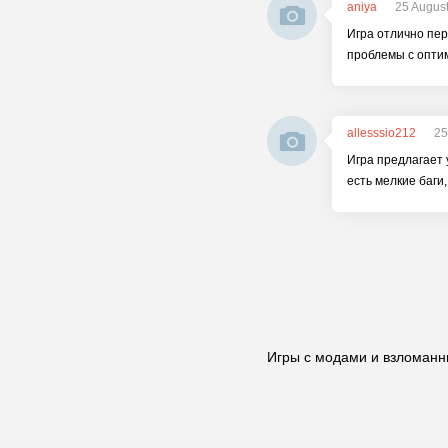
aniya
25 Augus
Игра отлично пер
проблемы с оптим
allesssio212
25
Игра предлагает 
есть мелкие баги
Игры с модами и взломанн