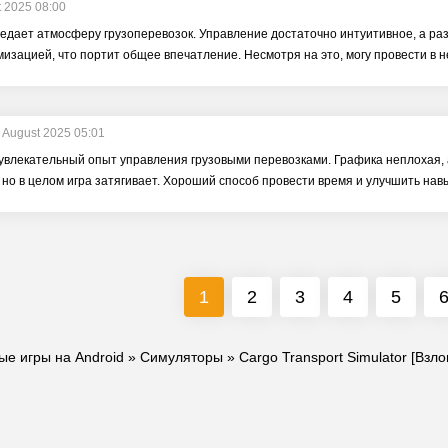
t 2025 08:00
едает атмосферу грузоперевозок. Управление достаточно интуитивное, а раз
изацией, что портит общее впечатление. Несмотря на это, могу провести в 
 August 2025 05:01
увлекательный опыт управления грузовыми перевозками. Графика неплохая, 
, но в целом игра затягивает. Хороший способ провести время и улучшить на
1
2
3
4
5
ые игры на Android
»
Симуляторы
» Cargo Transport Simulator [Вз