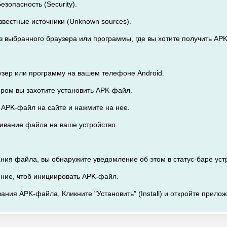
езопасность (Security).
звестные источники (Unknown sources).
из выбранного браузера или программы, где вы хотите получить APK
узер или программу на вашем телефоне Android.
тором вы захотите установить APK-файл.
а APK-файл на сайте и нажмите на нее.
чивание файла на ваше устройство.
ания файла, вы обнаружите уведомление об этом в статус-баре уст
ение, чтоб инициировать APK-файл.
ания APK-файла, Кликните "Установить" (Install) и откройте прило