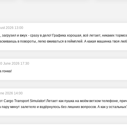
ust 2026 13:00
 загрузил и вжух - сразу в дело! Графика хорошая, всё летает, никаких тормоз
таскиваешь в повороты, легко вживаться в геймплей. А какая машинка твоя лю
10 June 2026 17:30
 гонка!
une 2026 14:00
т Cargo Transport Simulator! Летает как пушка на моём ветхом телефоне, приче
а пару минут залетело и вздёрнулось без лишних вопросов. А как у остальных