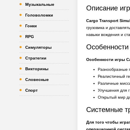
Музыкальные
Описание игр
Головоломки
Cargo Transport Sim
Гонки
грузовика и доставлят
навыки вождения и ст
RPG
Особенности 
Симуляторы
Стратегии
Особенности игры Ca
Викторины
Разнообразные г
Реалистичный г
Словесные
Различные мисс
Спорт
Улучшения для г
Открытый мир д
Системные тр
Для того чтобы игра
операционной систем