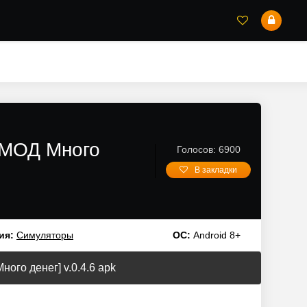
м/МОД Много
Голосов: 6900
В закладки
ия:
Симуляторы
ОС:
Android 8+
ного денег] v.0.4.6 apk