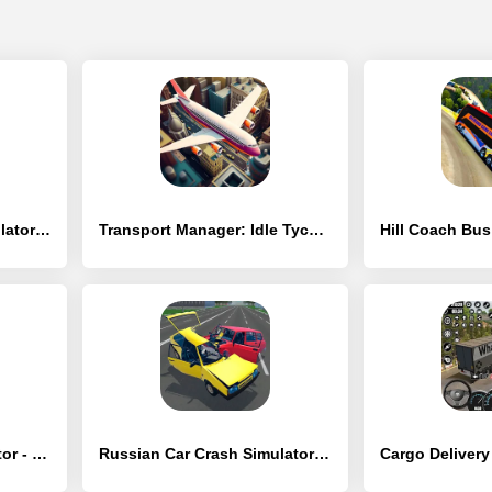
Truck Cargo Heavy Simulator - [Взлом/МОД Меню]
Transport Manager: Idle Tycoon - [Взлом/МОД Unlocked]
Public Transport Simulator - C - [Взлом/МОД Unlocked]
Russian Car Crash Simulator - [Взлом/МОД Много денег]