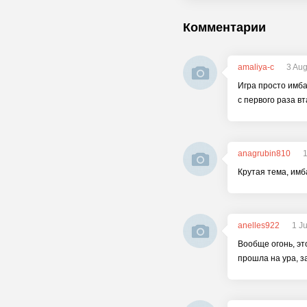
Комментарии
amaliya-c
3 Aug
Игра просто имба,
с первого раза в
anagrubin810
Крутая тема, имба
anelles922
1 J
Вообще огонь, это
прошла на ура, з