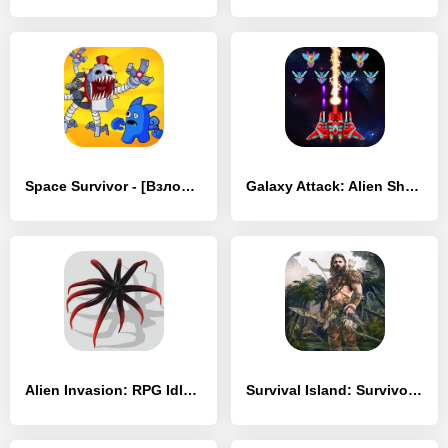
Space Survivor - [Взлом/МОД Много денег]
Galaxy Attack: Alien Shooting - [Взлом/МОД Бесконечные деньги]
Alien Invasion: RPG Idle Space - [Взлом/МОД Бесконечные деньги]
Survival Island: Survivor EVO - [Взлом/МОД Все открыто]