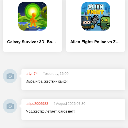
Galaxy Survivor 3D: Back Home - [Взлом/МОД Unlocked]
Alien Fight: Police vs Zombie - [Взлом/МОД Все открыто]
artyr-74
Yesterday, 16:00
Имба игра, жесткий кайф!
asipo2006983
4 August 2026 07:30
Мод жестко летает, багов нет!