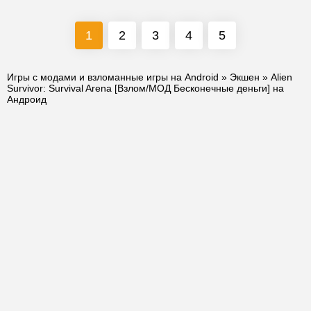
1
2
3
4
5
Игры с модами и взломанные игры на Android
»
Экшен
» Alien
Survivor: Survival Arena [Взлом/МОД Бесконечные деньги] на
Андроид