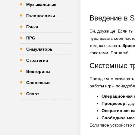
Музыкальные
Головоломки
Введение в S
Гонки
Эй, дружище! Если ты 
RPG
чувствовать себя наст
том, как скачать
Space
Симуляторы
советами. Погнали!
Стратегии
Системные т
Викторины
Прежде чем скачиват
Словесные
работы игры понадобя
Спорт
Операционная 
Процессор:
дву
Оперативная п
Свободное мес
Если твое устройство п