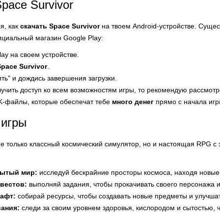
pace Survivor
я, как
скачать Space Survivor
на твоем Android-устройстве. Сущес
ициальный магазин Google Play:
lay на своем устройстве.
Space Survivor
.
ть" и дождись завершения загрузки.
лучить доступ ко всем возможностям игры, то рекомендую рассмотр
K-файлы, которые обеспечат тебе
много денег
прямо с начала игр
 игры
не только классный космический симулятор, но и настоящая RPG с 
ытый мир:
исследуй бескрайние просторы космоса, находя новые
вестов:
выполняй задания, чтобы прокачивать своего персонажа и
рафт:
собирай ресурсы, чтобы создавать новые предметы и улучша
ания:
следи за своим уровнем здоровья, кислородом и сытостью, ч