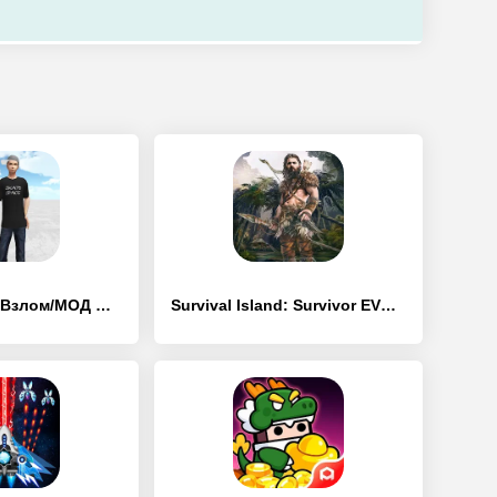
Skate Space - [Взлом/МОД Много денег]
Survival Island: Survivor EVO - [Взлом/МОД Все открыто]