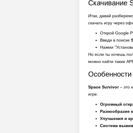
Скачивание S
Итак, давай разберемс
скачать игру через оф
Открой Google P
Введи в поиске
Нажми "Установи
Но если ты хочешь по
можно найти такие AP
Особенности
Space Survivor
– это 
игре:
Огромный откр
Разнообразие к
Улучшения и к
Система выжив