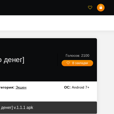
Голосов: 2100
 денег]
В закладки
тегория:
Экшен
ОС:
Android 7+
денег] v.1.1.1 apk