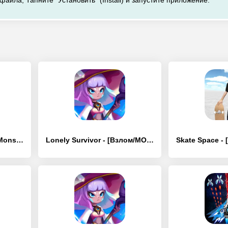
файла, Тапните "Установить" (Install) и запустите приложение.
Space Survivor: Age of Monster - [Взлом/МОД Много денег]
Lonely Survivor - [Взлом/МОД Много денег]