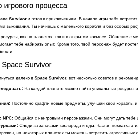
р игрового процесса
ace Survivor
и готов к приключениям. В начале игры тебя встретит
и выживания. Ты начнешь с маленького корабля и без особых ресу
 ресурсы, как на планетах, так и в открытом космосе. Общение с 
омогает тебе набирать опыт. Кроме того, твой персонаж будет посте
бности.
Space Survivor
инуться далеко в
Space Survivor
, вот несколько советов и рекомен
следовать:
На каждой планете можно найти уникальные ресурсы и 
ения:
Постоянно крафти новые предметы, улучшай свой корабль, и
с NPC:
Общайся с неигровыми персонажами. Они могут дать тебе
сурсами:
Следи за запасами кислорода и еды. Частая нехватка эти
орожен, на некоторых планетах ты можешь встретить агрессивных 