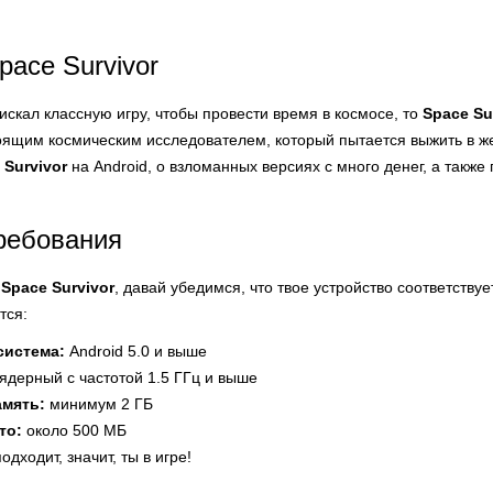
pace Survivor
искал классную игру, чтобы провести время в космосе, то
Space Su
оящим космическим исследователем, который пытается выжить в же
 Survivor
на Android, о взломанных версиях с много денег, а так
ребования
ь
Space Survivor
, давай убедимся, что твое устройство соответств
тся:
система:
Android 5.0 и выше
ядерный с частотой 1.5 ГГц и выше
амять:
минимум 2 ГБ
то:
около 500 МБ
одходит, значит, ты в игре!