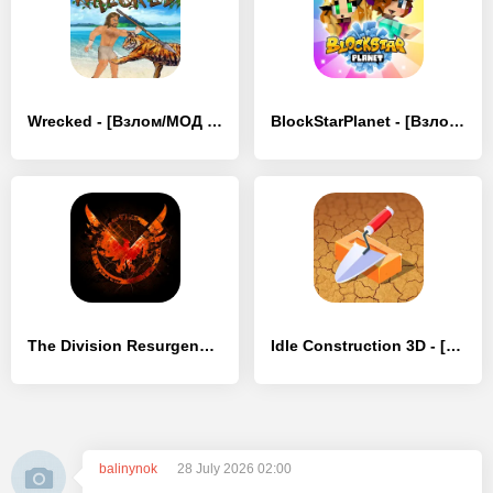
Wrecked - [Взлом/МОД Все открыто]
BlockStarPlanet - [Взлом/МОД Unlocked]
The Division Resurgence - [Взлом/МОД Все открыто]
Idle Construction 3D - [Взлом/МОД Меню]
balinynok
28 July 2026 02:00