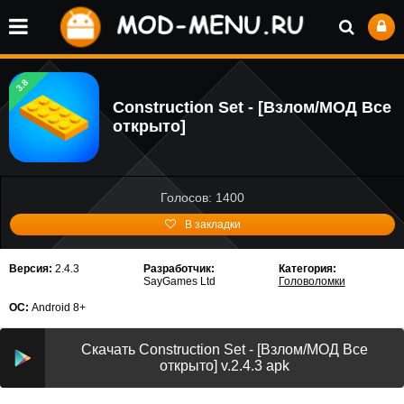
3.8
Construction Set - [Взлом/МОД Все
открыто]
Голосов: 1400
В закладки
Версия:
2.4.3
Разработчик:
Категория:
SayGames Ltd
Головоломки
ОС:
Android 8+
Скачать Construction Set - [Взлом/МОД Все
открыто] v.2.4.3 apk