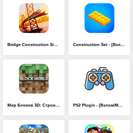
Bridge Construction Simulator - [Взлом/МОД Меню]
Construction Set - [Взлом/МОД Все открыто]
Мир Блоков 3D: Строительство - [Взлом/МОД Unlocked]
PS2 Plugin - [Взлом/МОД Все открыто]