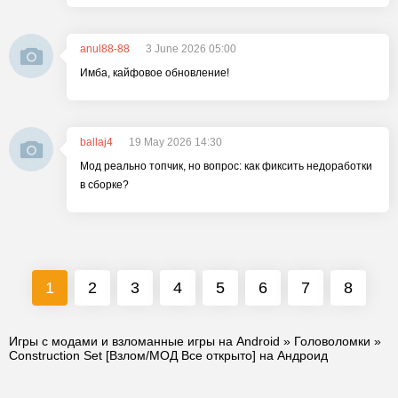
anul88-88
3 June 2026 05:00
Имба, кайфовое обновление!
ballaj4
19 May 2026 14:30
Мод реально топчик, но вопрос: как фиксить недоработки
в сборке?
1
2
3
4
5
6
7
8
Игры с модами и взломанные игры на Android
»
Головоломки
»
Construction Set [Взлом/МОД Все открыто] на Андроид