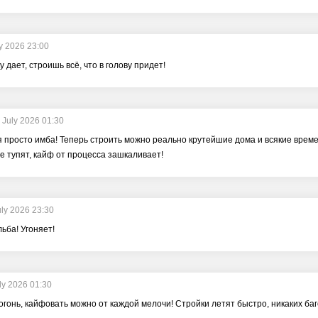
y 2026 23:00
 дает, строишь всё, что в голову придет!
 July 2026 01:30
просто имба! Теперь строить можно реально крутейшие дома и всякие временик
не тупят, кайф от процесса зашкаливает!
uly 2026 23:30
ьба! Угоняет!
ly 2026 01:30
огонь, кайфовать можно от каждой мелочи! Стройки летят быстро, никаких баго