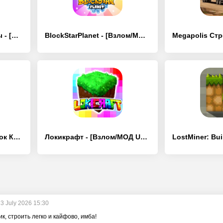
Cubic 2 3 4 Игроки Игры - [Взлом/МОД Unlocked]
BlockStarPlanet - [Взлом/МОД Unlocked]
Ворлд Крафт: Майн Блок Крафт - [Взлом/МОД Бесконечные деньги]
Локикрафт - [Взлом/МОД Unlocked]
3 July 2026 15:30
к, строить легко и кайфово, имба!