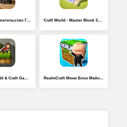
Megapolis Строительство Города - [Взлом/МОД Бесконечные деньги]
Craft World - Master Block 3D - [Взлом/МОД Меню]
LostMiner: Build & Craft Game - [Взлом/МОД Все открыто]
RealmCraft Мини Блок Майнкрафт - [Взлом/МОД Все открыто]