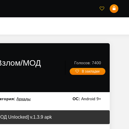
[Взлом/МОД
Голосов: 7400
В закладки
егория:
Аркады
ОС:
Android 9+
Д Unlocked] v.1.3.9 apk