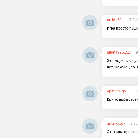
arifid158
17 Jul
Игра просто пушку
atiena925152
9
Эта модификация 
нет. Наконец-то 
apm-amigo
8 J
Круто, имба стрел
anknyazev
3 Ju
Этот мод просто 