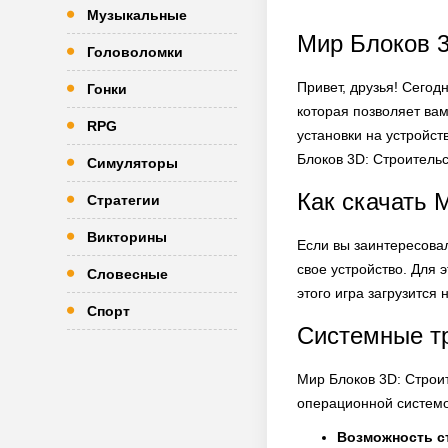
Музыкальные
Мир Блоков 3
Головоломки
Привет, друзья! Сегод
Гонки
которая позволяет ва
RPG
установки на устройст
Блоков 3D: Строительс
Симуляторы
Как скачать 
Стратегии
Викторины
Если вы заинтересовал
свое устройство. Для э
Словесные
этого игра загрузится
Спорт
Системные тр
Мир Блоков 3D: Строит
операционной системо
Возможность с