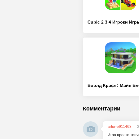
Комментарии
artur-e911463
2
Игра просто топчи