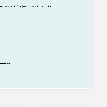
загрузить APK-файл Blockman Go.
аншета.