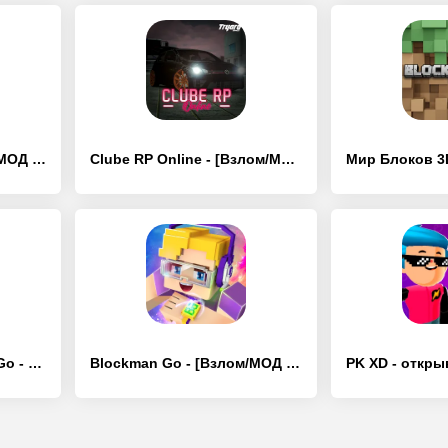
Bed Wars Lite - [Взлом/МОД Меню]
Clube RP Online - [Взлом/МОД Бесконечные деньги]
Sky Wars for Blockman Go - [Взлом/МОД Бесконечные деньги]
Blockman Go - [Взлом/МОД Unlocked]