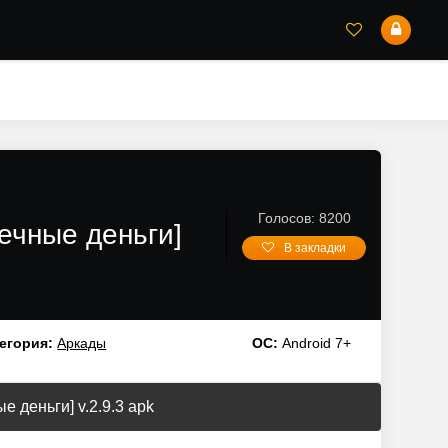
Голосов: 8200
ечные деньги]
В закладки
егория:
Аркады
ОС:
Android 7+
 деньги] v.2.9.3 apk