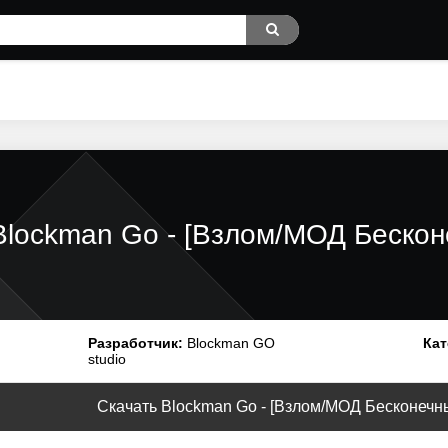
Blockman Go - [Взлом/МОД Бескон
Разработчик:
Blockman GO
Кат
studio
Скачать Blockman Go - [Взлом/МОД Бесконечные