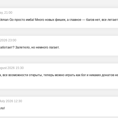
ay, 21:00
ckman Go просто имба! Много новых фишек, а главное — багов нет, все летает
 2026 23:00
аботает? Залетело, но немного лагает.
ugust 2026 15:30
, все возможности открыты, теперь можно играть как бог и никаких донатов не
July 2026 12:30
ло!