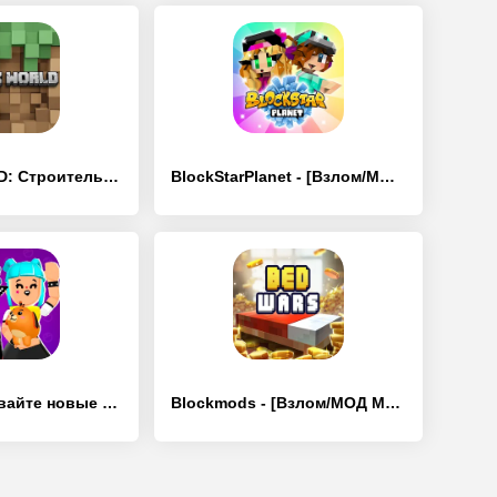
Мир Блоков 3D: Строительство - [Взлом/МОД Unlocked]
BlockStarPlanet - [Взлом/МОД Unlocked]
PK XD - открывайте новые миры! - [Взлом/МОД Unlocked]
Blockmods - [Взлом/МОД Много денег]