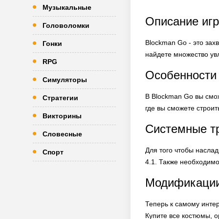
Музыкальные
Описание игр
Головоломки
Blockman Go - это зах
Гонки
найдете множество ув
RPG
Особенности
Симуляторы
В Blockman Go вы смож
Стратегии
где вы сможете строит
Викторины
Системные т
Словесные
Для того чтобы насла
Спорт
4.1. Также необходим
Модификации
Теперь к самому инте
Купите все костюмы, 