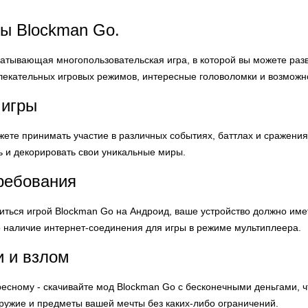
ы Blockman Go.
ватывающая многопользовательская игра, в которой вы можете разв
лекательных игровых режимов, интересные головоломки и возможно
 игры
ете принимать участие в различных событиях, баттлах и сражения
ь и декорировать свои уникальные миры.
ребования
диться игрой Blockman Go на Андроид, ваше устройство должно име
о наличие интернет-соединения для игры в режиме мультиплеера.
 и взлом
ресному - скачивайте мод Blockman Go с бесконечными деньгами, ч
оружие и предметы вашей мечты без каких-либо ограничений.