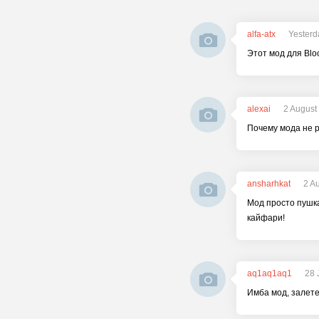
alfa-atx
Yesterd
Этот мод для Blo
alexai
2 August
Почему мода не р
ansharhkat
2 A
Мод просто пушка
кайфари!
aq1aq1aq1
28 
Имба мод, залете