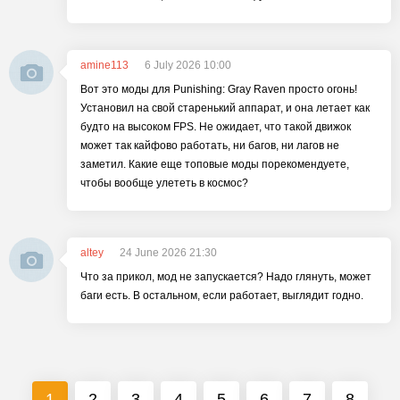
amine113
6 July 2026 10:00
Вот это моды для Punishing: Gray Raven просто огонь!
Установил на свой старенький аппарат, и она летает как
будто на высоком FPS. Не ожидает, что такой движок
может так кайфово работать, ни багов, ни лагов не
заметил. Какие еще топовые моды порекомендуете,
чтобы вообще улететь в космос?
altey
24 June 2026 21:30
Что за прикол, мод не запускается? Надо глянуть, может
баги есть. В остальном, если работает, выглядит годно.
1
2
3
4
5
6
7
8