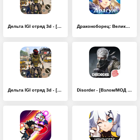
Дельта IGI отряд 3d - [Взлом/МОД Unlocked]
Драконоборец: Великий охотник - [Взлом/МОД Много денег]
Дельта IGI отряд 3d - [Взлом/МОД Все открыто]
Disorder - [Взлом/МОД Много денег]