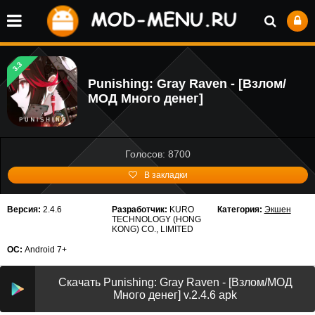
3.3
Punishing: Gray Raven - [Взлом/
МОД Много денег]
Голосов: 8700
В закладки
Версия:
2.4.6
Разработчик:
KURO
Категория:
Экшен
TECHNOLOGY (HONG
KONG) CO., LIMITED
ОС:
Android 7+
Скачать Punishing: Gray Raven - [Взлом/МОД
Много денег] v.2.4.6 apk