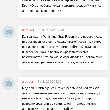
стал ещё более кайфовым, а персонажи просто пушка!
Кто-нибудь пробовал миксы с другими модами? Как оно,
даёт ещё больше годноты?
amymwil
21 July 2026 17:00
Качнул мод на Punishing: Gray Raven, и это просто пушка.
Все установилось как по маслу, никакой головняк и багов
нет, летает просто как Супермен. Геймплей стал еще
интереснее, можно прямо кайфовать от новых
возможностей. Кто-то уже заморачивался с настройками
для топовой графики или все по стандарту катали?
ales-gor
7 July 2026 14:00
Мод для Punishing: Gray Raven реально зашел, так как
дает охрененные возможности прокачки персонажей, а
механика боя почувствовала себя на ура. Это просто
пушка по сравнению с оригиналом — теперь никаких
лагов на битвах, все летает и кайфуй!