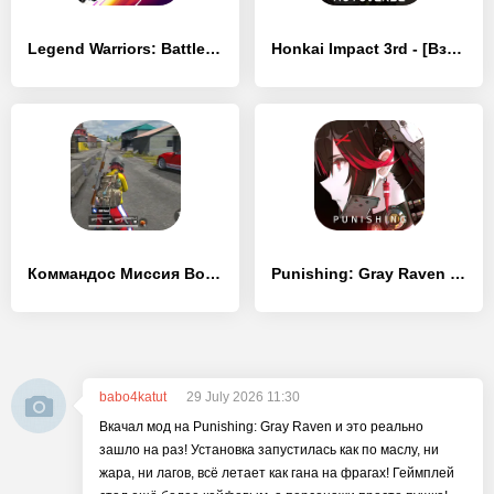
Legend Warriors: Battle of God - [Взлом/МОД Unlocked]
Honkai Impact 3rd - [Взлом/МОД Бесконечные деньги]
Коммандос Миссия Военные Игры - [Взлом/МОД Много денег]
Punishing: Gray Raven - [Взлом/МОД Unlocked]
babo4katut
29 July 2026 11:30
Вкачал мод на Punishing: Gray Raven и это реально
зашло на раз! Установка запустилась как по маслу, ни
жара, ни лагов, всё летает как гана на фрагах! Геймплей