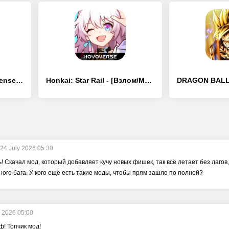
Grow Castle - Tower Defense - [Взлом/МОД Все открыто]
Honkai: Star Rail - [Взлом/МОД Unlocked]
24 July 2026 05:30
ь! Скачал мод, который добавляет кучу новых фишек, так всё летает без лагов
ного бага. У кого ещё есть такие моды, чтобы прям зашло по полной?
y 2026 05:00
ф! Топчик мод!