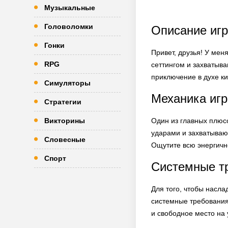
Музыкальные
Головоломки
Описание игр
Гонки
Привет, друзья! У мен
RPG
сеттингом и захватыв
приключение в духе к
Симуляторы
Механика иг
Стратегии
Викторины
Один из главных плюс
ударами и захватываю
Словесные
Ощутите всю энергично
Спорт
Системные т
Для того, чтобы насл
системные требования
и свободное место на 