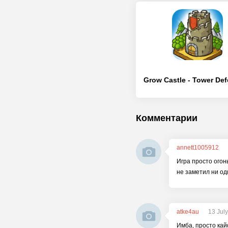
Комментарии
annett1005912
Игра просто огон
не заметил ни од
atke4au
13 Jul
Имба, просто кай