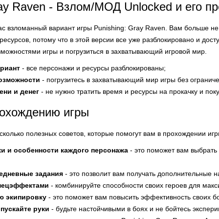
ray Raven - Взлом/МОД Unlocked и его 
ас взломанный вариант игры Punishing: Gray Raven. Вам больше не
ресурсов, потому что в этой версии все уже разблокировано и дост
зможностями игры и погрузиться в захватывающий игровой мир.
риант
- все персонажи и ресурсы разблокированы;
озможности
- погрузитесь в захватывающий мир игры без огранич
ени и денег
- не нужно тратить время и ресурсы на прокачку и поку
рохождению игры
есколько полезных советов, которые помогут вам в прохождении игр
ки и особенности каждого персонажа
- это поможет вам выбрать
едневные задания
- это позволит вам получать дополнительные н
пецэффектами
- комбинируйте способности своих героев для мак
ю экипировку
- это поможет вам повысить эффективность своих б
опускайте руки
- будьте настойчивыми в боях и не бойтесь экспер