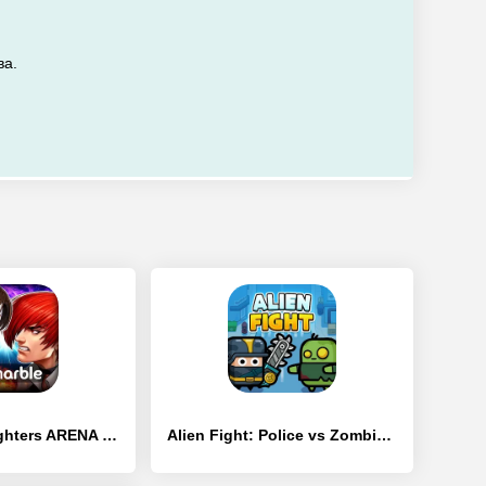
ва.
The King of Fighters ARENA - [Взлом/МОД Unlocked]
Alien Fight: Police vs Zombie - [Взлом/МОД Все открыто]