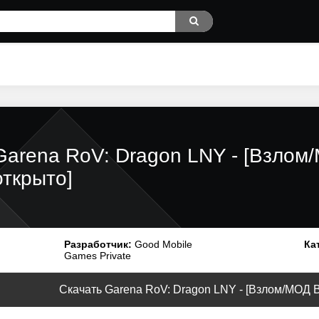
Garena RoV: Dragon LNY - [Взлом
открыто]
Разработчик:
Good Mobile
Ка
Games Private
Скачать Garena RoV: Dragon LNY - [Взлом/МОД Вс