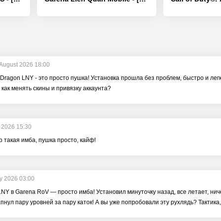
 August 2026 18:00
Dragon LNY - это просто пушка! Установка прошла без проблем, быстро и легко
 как менять скины и привязку аккаунта?
y 2026 15:30
о такая имба, пушка просто, кайф!
ly 2026 03:00
NY в Garena RoV — просто имба! Установил минуточку назад, все летает, ниче
апнул пару уровней за пару каток! А вы уже попробовали эту рухлядь? Тактик