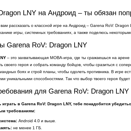
Dragon LNY на Андроид – ты обязан поп
вам рассказать о классной игре на Андроид – Garena RoV: Dragon L
еханике игры, системных требованиях, а также поделюсь некоторы
ы Garena RoV: Dragon LNY
LNY
– это захватывающая MOBA-игра, где ты сражаешься на арене в
ь своего героя и собрать команду бойцов, чтобы сразиться с сопе
мандных боях и строй планы, чтобы одолеть противника. В игре ес
ми уникальными способностями. Так что выбор твоего героя будет 
ребования для Garena RoV: Dragon LNY
ь играть в Garena RoV: Dragon LNY, тебе понадобится убедить
ым требованиям:
система:
Android 4.0 и выше.
амять:
не менее 1 ГБ.