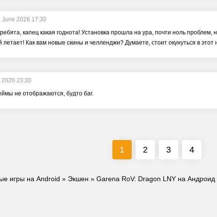
 June 2026 17:30
 ребята, капец какая годнота! Установка прошла на ура, почти ноль проблем, н
й летает! Как вам новые скины и челленджи? Думаете, стоит окунуться в этот
 2026 23:30
еймы не отображаются, будто баг.
1
2
3
4
ые игры на Android
»
Экшен
» Garena RoV: Dragon LNY на Андроид 