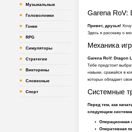
Музыкальные
Garena RoV: 
Головоломки
Привет, друзья!
Хочу 
Гонки
Здесь я расскажу о м
RPG
Механика игр
Симуляторы
Garena RoV: Dragon 
Стратегии
Тебе предстоит выбрат
Викторины
навыки, сражайся в ко
которых обладает свои
Словесные
Системные т
Спорт
Перед тем, как начат
следующим системн
Операционная 
Оперативная п