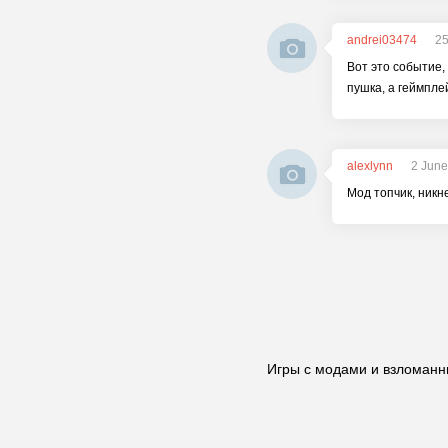
andrei03474
25
Вот это событие,
пушка, а геймпле
alexlynn
2 June
Мод топчик, никн
Игры с модами и взломанн