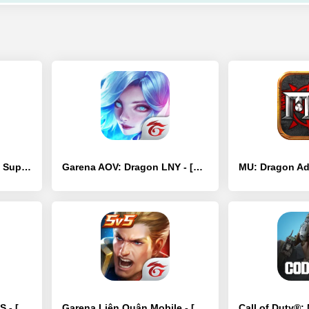
Stickman Dragon Fight - Super - [Взлом/МОД Все открыто]
Garena AOV: Dragon LNY - [Взлом/МОД Меню]
DRAGON BALL LEGENDS - [Взлом/МОД Бесконечные деньги]
Garena Liên Quân Mobile - [Взлом/МОД Unlocked]