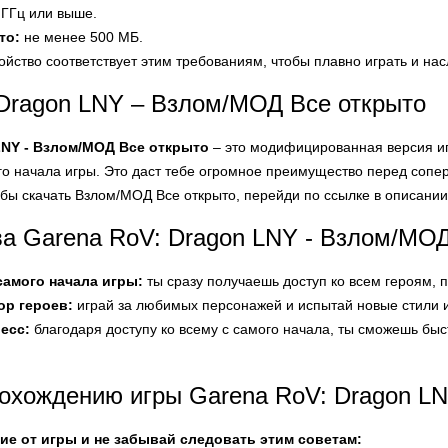
 ГГц или выше.
то:
не менее 500 МБ.
ройство соответствует этим требованиям, чтобы плавно играть и н
Dragon LNY – Взлом/МОД Все открыто
LNY - Взлом/МОД Все открыто
– это модифицированная версия игр
го начала игры. Это даст тебе огромное преимущество перед сопе
бы скачать Взлом/МОД Все открыто, перейди по ссылке в описании
а Garena RoV: Dragon LNY - Взлом/МОД
самого начала игры:
ты сразу получаешь доступ ко всем героям,
р героев:
играй за любимых персонажей и испытай новые стили 
есс:
благодаря доступу ко всему с самого начала, ты сможешь быст
охождению игры Garena RoV: Dragon L
е от игры и не забывай следовать этим советам: