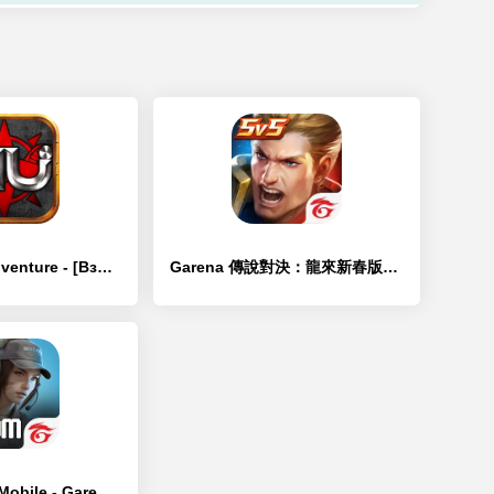
MU: Dragon Adventure - [Взлом/МОД Unlocked]
Garena 傳說對決：龍來新春版本 - [Взлом/МОД Unlocked]
Call of Duty®: Mobile - Garena - [Взлом/МОД Бесконечные деньги]