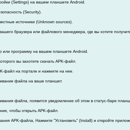
тройки (Settings) на вашем планшете Android.
езопасность (Security).
вестные источники (Unknown sources).
з вашего браузера или файлового менеджера, где вы хотите получи
ер или программу на вашем планшете Android.
 которого вы захотите скачать APK-файл.
PK-файл на портале и нажмите на нее.
ачивание файла на ваше планшет.
чивания файла, появится уведомление об этом в статус-баре планш
ние, чтобы открыть APK-файл.
ания APK-файла, Нажмите "Установить" (Install) и откройте прилож