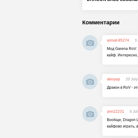
Комментарии
anisat-85274
3
Мод Garena RoV: 
кайф. Интересно,
alesyap
20 Jul
Дракон в RoV - эт
ann22231
6 Ju
Вообще, Dragon L
кайфово играть, 