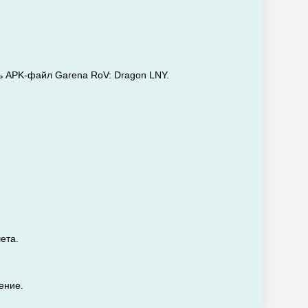
ть APK-файл Garena RoV: Dragon LNY.
ета.
ение.