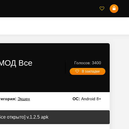
/МОД Все
Голосов: 3400
В закладки
тегория:
Экшен
ОС:
Android 8+
е открыто] v.1.2.5 apk