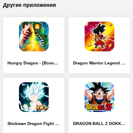
Другие приложения
Hungry Dragon - [Взлом/МОД Unlocked]
Dragon Warrior Legend Champion - [Взлом/МОД Много денег]
Stickman Dragon Fight - Super - [Взлом/МОД Все открыто]
DRAGON BALL Z DOKKAN BATTLE - [Взлом/МОД Меню]