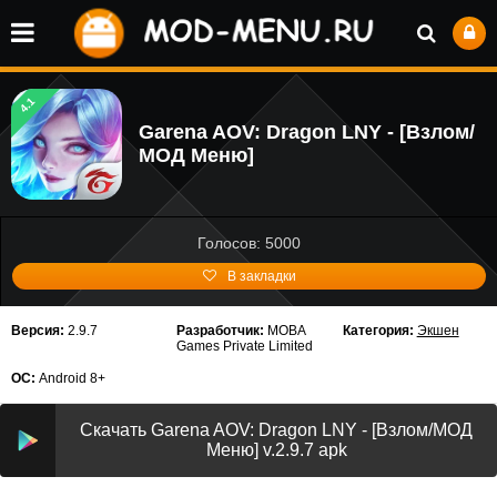
4.1
Garena AOV: Dragon LNY - [Взлом/
МОД Меню]
Голосов: 5000
В закладки
Версия:
2.9.7
Разработчик:
MOBA
Категория:
Экшен
Games Private Limited
ОС:
Android 8+
Скачать Garena AOV: Dragon LNY - [Взлом/МОД
Меню] v.2.9.7 apk