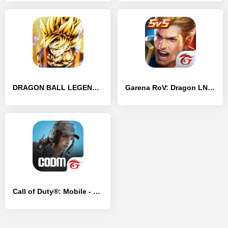
DRAGON BALL LEGENDS - [Взлом/МОД Бесконечные деньги]
Garena RoV: Dragon LNY - [Взлом/МОД Все открыто]
Call of Duty®: Mobile - Garena - [Взлом/МОД Бесконечные деньги]