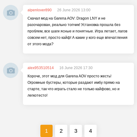
alpenlover890
26 June 2026 13:00
Скачал мод на Garena AOV: Dragon LNY и не
разочарован, реально топчик! Установка прошла без
проблем, все шаги ясные и понятные. Игра летает, лагов
совсем нет, просто кайф! А какие у кого еще впечатления
от этого мода?
alex953510514
16 June 2026 17:30
Короче, этот мод для Garena AOV просто жесть!
Огромные бустеры, которые раздают имбу прямо на
старте, так что играть стало не только кайфово, но и
легкотесто!
1
2
3
4