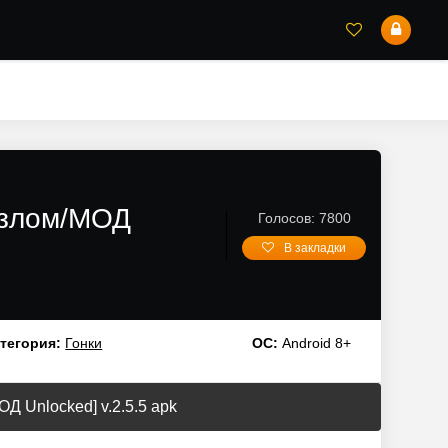
Взлом/МОД
Голосов: 7800
В закладки
тегория:
Гонки
ОС:
Android 8+
Д Unlocked] v.2.5.5 apk