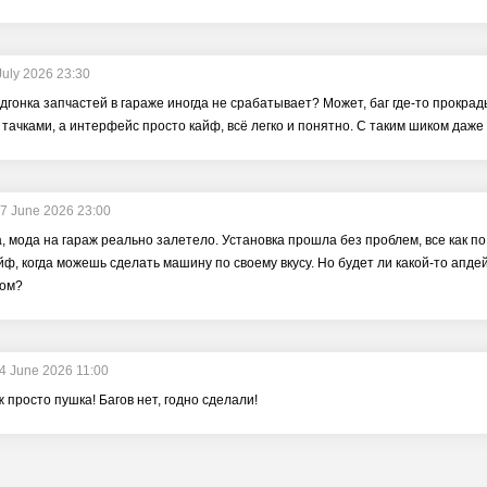
July 2026 23:30
дгонка запчастей в гараже иногда не срабатывает? Может, баг где-то прокра
 тачками, а интерфейс просто кайф, всё легко и понятно. С таким шиком даж
7 June 2026 23:00
 мода на гараж реально залетело. Установка прошла без проблем, все как по 
йф, когда можешь сделать машину по своему вкусу. Но будет ли какой-то апде
лом?
4 June 2026 11:00
 просто пушка! Багов нет, годно сделали!