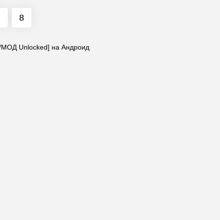
7
8
/МОД Unlocked] на Андроид