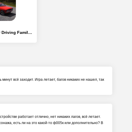
Mr Summer Car Driving Family - [Взлом/МОД Все открыто]
 минут всё заходит. Игра летает, багов никаких не нашел, так
тройстве работает отлично, нет никаких лагов, всё летает.
сонажа, есть ли на это какой-то ф005к или дополнительно? В