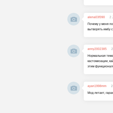
alena03f390
2 
Почему у меня по
вытворять имбу с
anny2002385
2
Нормальная тема,
кастомизации, ка
этим функциона
ayan1998mm
2
Мод летает, гараж