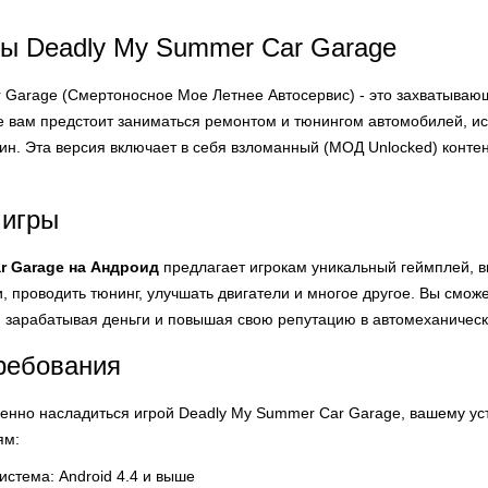
ы Deadly My Summer Car Garage
 Garage (Смертоносное Мое Летнее Автосервис) - это захватыва
гре вам предстоит заниматься ремонтом и тюнингом автомобилей, и
н. Эта версия включает в себя взломанный (МОД Unlocked) контен
 игры
r Garage на Андроид
предлагает игрокам уникальный геймплей, 
 проводить тюнинг, улучшать двигатели и многое другое. Вы смож
 зарабатывая деньги и повышая свою репутацию в автомеханичес
ребования
ценно насладиться игрой Deadly My Summer Car Garage, вашему у
ям:
стема: Android 4.4 и выше