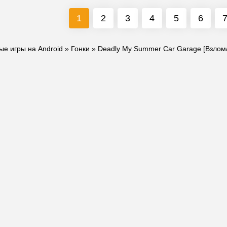
1
2
3
4
5
6
ые игры на Android
»
Гонки
» Deadly My Summer Car Garage [Взлом