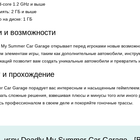
-core 1.2 GHz и выше
ять: 2 ГБ и выше
 на диске: 1 ГБ
 и возможности
y My Summer Car Garage открывает перед игроками новые возможно
м элементам игры, таким как дополнительные автомобили, инструм
аций позволит вам создать уникальные автомобили и превратить 
 и прохождение
r Car Garage порадует вас интересным и насыщенным геймплеем, 
лать сложные решения, взвешивая плюсы и минусы того или иного 
есь профессионалом в своем деле и покоряйте гоночные трассы.
ь игру Deadly My Summer Car Garage - 