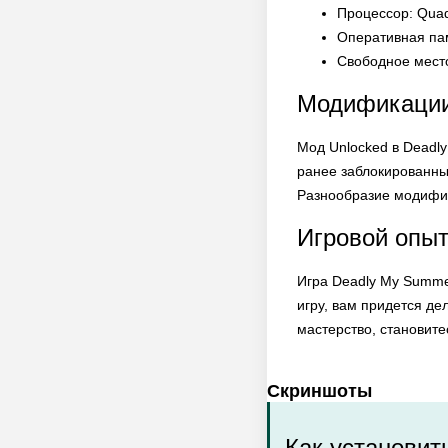
Процессор: Quad
Оперативная пам
Свободное место
Модификации
Мод Unlocked в Deadl
ранее заблокированны
Разнообразие модифик
Игровой опыт
Игра Deadly My Summe
игру, вам придется де
мастерство, становит
Скриншоты
Как установит