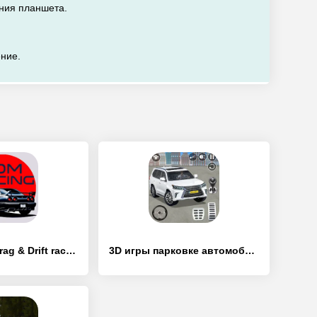
яния планшета.
ение.
JDM Racing: Drag & Drift race - [Взлом/МОД Все открыто]
3D игры парковке автомобилей - [Взлом/МОД Unlocked]