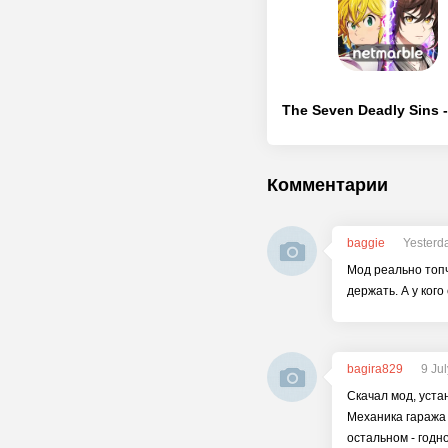
Комментарии
baggie
Yesterda
Мод реально топчи
держать. А у ког
bagira829
9 Ju
Скачал мод, уста
Механика гаража 
остальном - годн