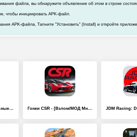
чивания файла, вы обнаружите объявление об этом в строке состо
ие, чтобы инициировать APK-файл.
ания APK-файла, Тапните "Установить" (Install) и откройте прилож
Drive Club: автомобильные игры - [Взлом/МОД Все открыто]
Гонки CSR - [Взлом/МОД Много денег]