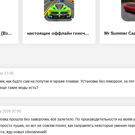
The Seven Deadly Sins - [Взлом/МОД Unlocked]
настоящие оффлайн гоночные игр - [Взлом/МОД Меню]
y, 23:30
к, как будто сам на попутке в гараже плаваю. Установка без геморроя, за пять
о еще такие моды есть?
ly 2026 02:00
новка прошла без заморочек, всё залетело. По производительности на моём ус
просто пушка, но вот не совсем понял, как заправлять некоторые умения пер
ота, жду новых обновлений!