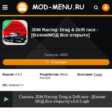
4.1
JDM Racing: Drag & Drift race -
[Взлом/МОД Все открыто]
Голосов: 4400
В закладки
Версия:
0.6.5
Разработчик:
Black
Категория:
Гонки
Fox Ent.
ОС:
Android 7+
Скачать JDM Racing: Drag & Drift race - [Взлом/
МОД Все открыто] v.0.6.5 apk