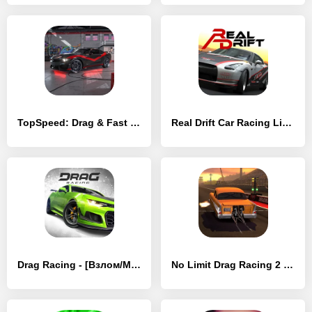
TopSpeed: Drag & Fast Racing - [Взлом/МОД Unlocked]
Real Drift Car Racing Lite - [Взлом/МОД Меню]
Drag Racing - [Взлом/МОД Unlocked]
No Limit Drag Racing 2 - [Взлом/МОД Все открыто]