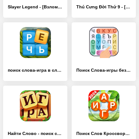
Slayer Legend - [Взлом/МОД Все открыто]
Thú Cưng Đời Thứ 9 - [Взлом/МОД Все открыто]
поиск слова-игра в слова - [Взлом/МОД Много денег]
Поиск Слова-игры без интернета - [Взлом/МОД Бесконечные деньги]
Найти Слово - поиск слова игры - [Взлом/МОД Unlocked]
Поиск Слов Кроссворду :Русский - [Взлом/МОД Все открыто]