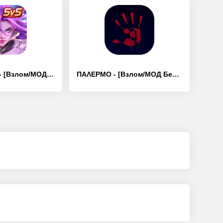
Арена героев - [Взлом/МОД Все открыто]
ΠΑΛΕΡΜΟ - [Взлом/МОД Бесконечные деньги]