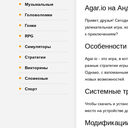
Музыкальные
Agar.io на А
Головоломки
Привет, друзья! Сегод
Гонки
увлекательная игра, к
к приключениям?
RPG
Особенности 
Симуляторы
Стратегии
Agar.io - это игра, в
разные стратегии игры
Викторины
Однако, с взломанным
Словесные
новых возможностей.
Спорт
Системные тр
Чтобы скачать и устан
место на устройстве д
Модификации 