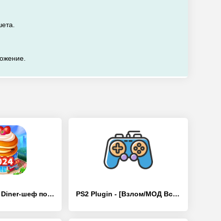
шета.
ложение.
Crazy Cooking Diner-шеф повара - [Взлом/МОД Все открыто]
PS2 Plugin - [Взлом/МОД Все открыто]