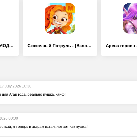
Bearfish Slots - [Взлом/МОД Все открыто]
Сказочный Патруль - [Взлом/МОД Все открыто]
17 July 2026 10:30
для Агар года, реально пушка, кайф!
 2026 00:30
ёсткий, я теперь в агарам встал, летает как пушка!