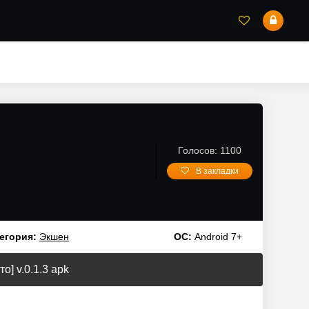
Голосов: 1100
В закладки
егория:
Экшен
ОС:
Android 7+
о] v.0.1.3 apk