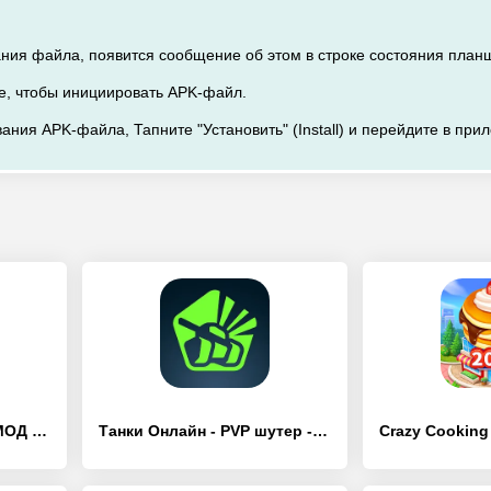
ания файла, появится сообщение об этом в строке состояния план
е, чтобы инициировать APK-файл.
ания APK-файла, Тапните "Установить" (Install) и перейдите в при
Doodle Jump - [Взлом/МОД Все открыто]
Танки Онлайн - PVP шутер - [Взлом/МОД Все открыто]