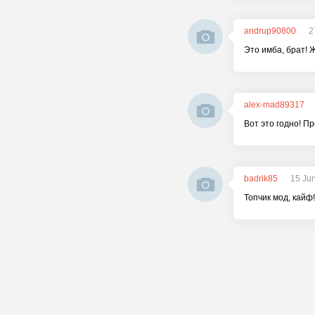
andrup90800
2
Это имба, брат! 
alex-mad89317
Вот это годно! П
badrik85
15 Ju
Топчик мод, кайф!