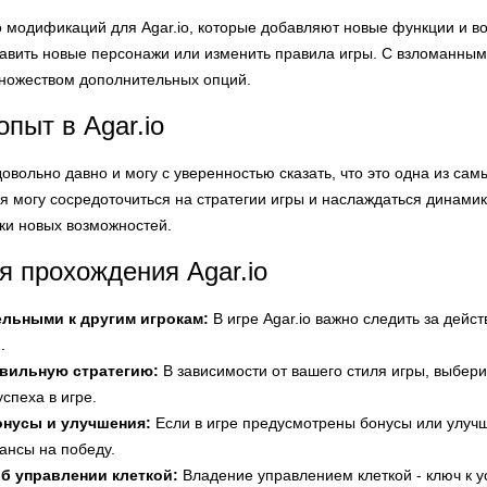
 модификаций для Agar.io, которые добавляют новые функции и в
бавить новые персонажи или изменить правила игры. С взломанным 
множеством дополнительных опций.
пыт в Agar.io
 довольно давно и могу с уверенностью сказать, что это одна из с
я могу сосредоточиться на стратегии игры и наслаждаться динами
ки новых возможностей.
я прохождения Agar.io
ельными к другим игрокам:
В игре Agar.io важно следить за дейс
.
вильную стратегию:
В зависимости от вашего стиля игры, выбер
спеха в игре.
онусы и улучшения:
Если в игре предусмотрены бонусы или улучше
ансы на победу.
б управлении клеткой:
Владение управлением клеткой - ключ к у