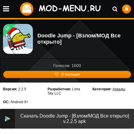
3.6
Doodle Jump - [Взлом/МОД Все
открыто]
Голосов: 1600
В закладки
Версия:
2.2.5
Разработчик:
Lima
Категория:
Аркады
Sky LLC
ОС:
Android 9+
Скачать Doodle Jump - [Взлом/МОД Все открыто]
v.2.2.5 apk