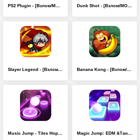
PS2 Plugin - [Взлом/МОД Все открыто]
Dunk Shot - [Взлом/МОД Все открыто]
Slayer Legend - [Взлом/МОД Все открыто]
Banana Kong - [Взлом/МОД Unlocked]
Music Jump - Tiles Hop - [Взлом/МОД Unlocked]
Magic Jump: EDM &Танцы - [Взлом/МОД Меню]