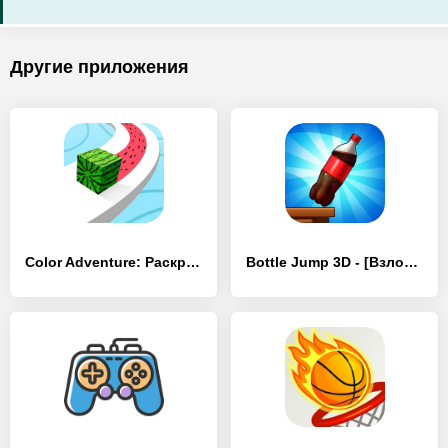
Другие приложения
Color Adventure: Раскрась Путь - [Взлом/МОД Все открыто]
Bottle Jump 3D - [Взлом/МОД Меню]