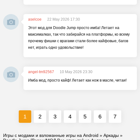
aselcoe
22 May 2026 17:30
Этот мод для Doodle Jump просто имба! Летает на
максималках, так что забирайся на платформы, ко всему
прочему фишки с врагами стали более кайфовые, багов
нет, играть одно удовольствие!
angel-tm92567
10 May 2026 23:30
Имба мод, просто кайф! Летает как нож в масле, читаи!
1
2
3
4
5
6
7
Игры с модами и взломанные игры на Android
»
Аркады
»