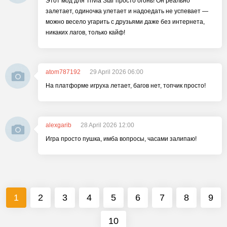
Этот мод для Trivia Star просто огонь! Он реально
залетает, одиночка улетает и надоедать не успевает —
можно весело угарить с друзьями даже без интернета,
никаких лагов, только кайф!
atom787192
29 April 2026 06:00
На платформе игруха летает, багов нет, топчик просто!
alexgarib
28 April 2026 12:00
Игра просто пушка, имба вопросы, часами залипаю!
1
2
3
4
5
6
7
8
9
10