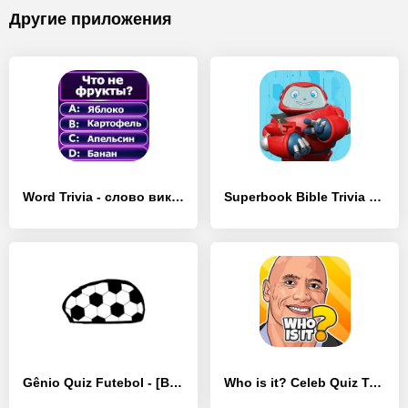
Другие приложения
Word Trivia - слово викторины - [Взлом/МОД Много денег]
Superbook Bible Trivia Game - [Взлом/МОД Бесконечные деньги]
Gênio Quiz Futebol - [Взлом/МОД Много денег]
Who is it? Celeb Quiz Trivia - [Взлом/МОД Все открыто]