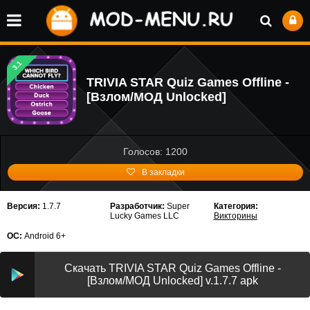
3.1
TRIVIA STAR Quiz Games Offline -
[Взлом/МОД Unlocked]
Голосов: 1200
В закладки
Версия:
1.7.7
Разработчик:
Super
Категория:
Lucky Games LLC
Викторины
ОС:
Android 6+
Скачать TRIVIA STAR Quiz Games Offline -
[Взлом/МОД Unlocked] v.1.7.7 apk