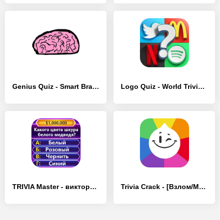
Genius Quiz - Smart Brain Triv - [Взлом/МОД Много денег]
Logo Quiz - World Trivia Game - [Взлом/МОД Бесконечные деньги]
TRIVIA Master - викторина - [Взлом/МОД Меню]
Trivia Crack - [Взлом/МОД Меню]