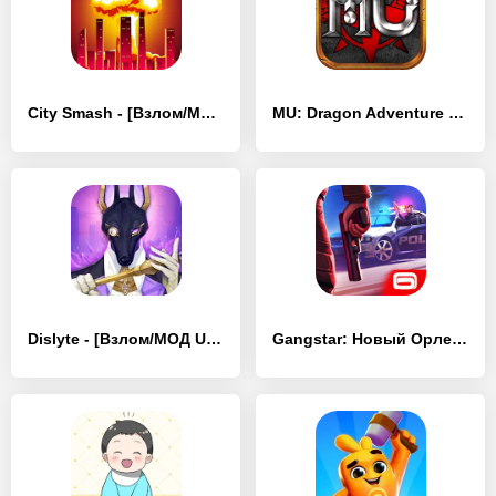
City Smash - [Взлом/МОД Много денег]
MU: Dragon Adventure - [Взлом/МОД Unlocked]
Dislyte - [Взлом/МОД Unlocked]
Gangstar: Новый Орлеан - [Взлом/МОД Unlocked]