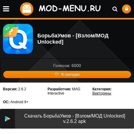
4.1
БорьбаУмов - [Взлом/МОД
Unlocked]
Голосов: 6000
В закладки
Версия:
2.6.2
Разработчик:
MAG
Категория:
Interactive
Викторины
ОС:
Android 9+
Скачать БорьбаУмов - [Взлом/МОД Unlocked]
v.2.6.2 apk