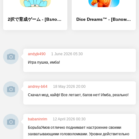
2択で育成ゲーム - [Взлом/МОД Меню]
Dice Dreams™️ - [Взлом/МОД Бесконечные деньги]
andyjk490
1 June 2026 05:30
Игра пушка, имба!
andrey-b64
18 May 2026 20:00
Скачал мод, кайф! Все летает, багов нет! Имба, реально!
babaninrim
12 April 2026 00:30
БорьбаУмов отлично поднимает настроение своими
захватывающими головоломками. Уровни действительно