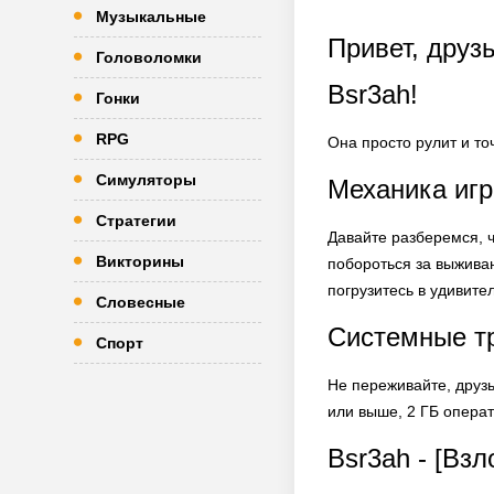
Музыкальные
Привет, друз
Головоломки
Bsr3ah!
Гонки
RPG
Она просто рулит и точ
Симуляторы
Механика игр
Стратегии
Давайте разберемся, ч
Викторины
побороться за выживан
погрузитесь в удивите
Словесные
Системные тр
Спорт
Не переживайте, друзь
или выше, 2 ГБ операт
Bsr3ah - [Вз