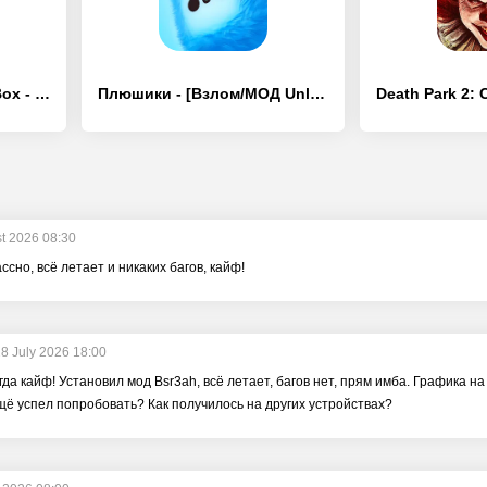
Cartoon Network GameBox - [Взлом/МОД Unlocked]
Плюшики - [Взлом/МОД Unlocked]
t 2026 08:30
сно, всё летает и никаких багов, кайф!
8 July 2026 18:00
егда кайф! Установил мод Bsr3ah, всё летает, багов нет, прям имба. Графика 
щё успел попробовать? Как получилось на других устройствах?