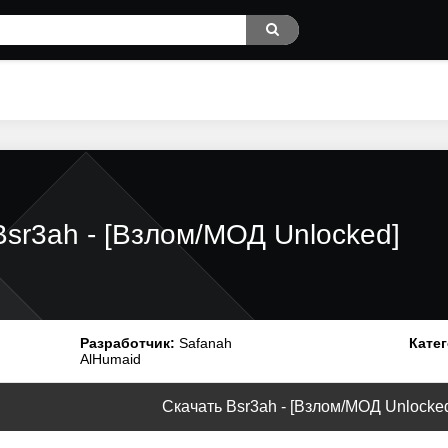
Bsr3ah - [Взлом/МОД Unlocked]
Разработчик:
Safanah
Катег
AlHumaid
Скачать Bsr3ah - [Взлом/МОД Unlocked]