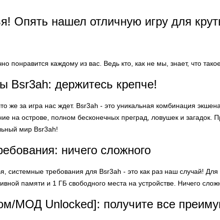
ья! Опять нашел отличную игру для крут
но понравится каждому из вас. Ведь кто, как не мы, знает, что так
ы Bsr3ah: держитесь крепче!
то же за игра нас ждет. Bsr3ah - это уникальная комбинация экше
ие на острове, полном бесконечных преград, ловушек и загадок. П
льный мир Bsr3ah!
ебования: ничего сложного
я, системные требования для Bsr3ah - это как раз наш случай! Для
ивной памяти и 1 ГБ свободного места на устройстве. Ничего слож
лом/МОД Unlocked]: получите все преим