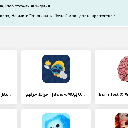
е, чтоб открыть APK-файл.
айла, Нажмите "Установить" (Install) и запустите приложение.
Cube Escape: Paradox - [Взлом/МОД Unlocked]
جوابك جوابهم - [Взлом/МОД Unlocked]