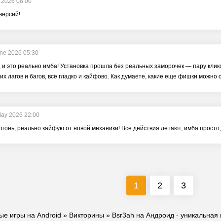
y 2026 08:00
версий!
ne 2026 05:30
, и это реально имба! Установка прошла без реальных заморочек — пару клико
ких лагов и багов, всё гладко и кайфово. Как думаете, какие еще фишки можн
May 2026 22:00
огонь, реально кайфую от новой механики! Все действия летают, имба просто, 
1
2
3
ые игры на Android
»
Викторины
» Bsr3ah на Андроид - уникальная