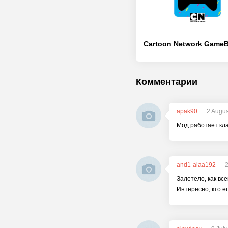
Комментарии
apak90
2 Augus
Мод работает клас
and1-aiaa192
2
Залетело, как вс
Интересно, кто е