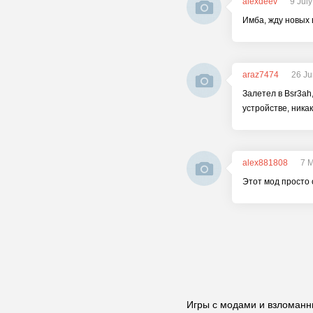
alexdeev
9 Jul
Имба, жду новых 
araz7474
26 Ju
Залетел в Bsr3ah
устройстве, ника
alex881808
7 
Этот мод просто 
Игры с модами и взломанн