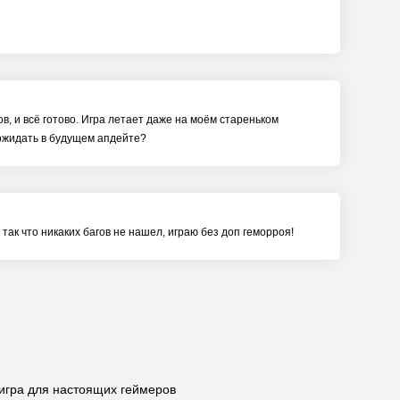
в, и всё готово. Игра летает даже на моём стареньком
о ожидать в будущем апдейте?
так что никаких багов не нашел, играю без доп геморроя!
 игра для настоящих геймеров