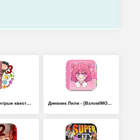
Brain Test 3: Xитрые квесты - [Взлом/МОД Unlocked]
Дневник Лили - [Взлом/МОД Unlocked]