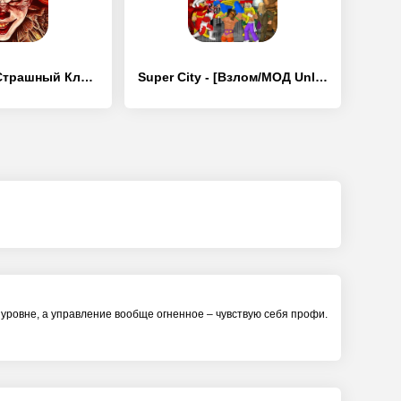
Death Park 2: Страшный Клоун - [Взлом/МОД Unlocked]
Super City - [Взлом/МОД Unlocked]
на уровне, а управление вообще огненное – чувствую себя профи.