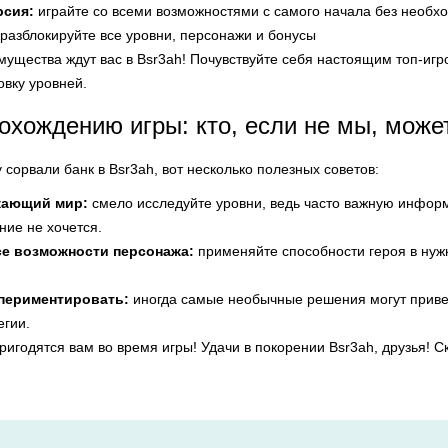
рсия:
играйте со всеми возможностями с самого начала без необх
разблокируйте все уровни, персонажи и бонусы
мущества ждут вас в Bsr3ah! Почувствуйте себя настоящим топ-игро
овку уровней.
охождению игры: кто, если не мы, може
у сорвали банк в Bsr3ah, вот несколько полезных советов:
жающий мир:
смело исследуйте уровни, ведь часто важную информ
ие не хочется.
се возможности персонажа:
применяйте способности героя в нуж
спериментировать:
иногда самые необычные решения могут привес
егии.
ригодятся вам во время игры! Удачи в покорении Bsr3ah, друзья! С