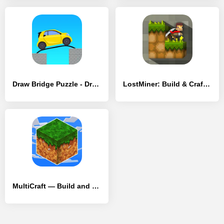
Draw Bridge Puzzle - Draw Game - [Взлом/МОД Бесконечные деньги]
LostMiner: Build & Craft Game - [Взлом/МОД Все открыто]
MultiCraft — Build and Mine! - [Взлом/МОД Меню]