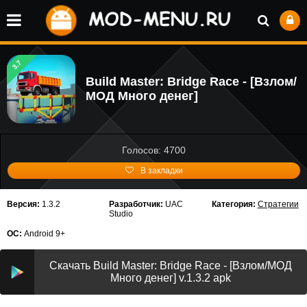
3.7
Build Master: Bridge Race - [Взлом/
МОД Много денег]
Голосов: 4700
В закладки
Версия:
1.3.2
Разработчик:
UAC
Категория:
Стратегии
Studio
ОС:
Android 9+
Скачать Build Master: Bridge Race - [Взлом/МОД
Много денег] v.1.3.2 apk