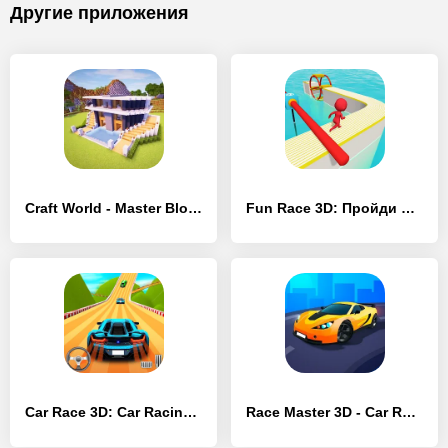
Другие приложения
Craft World - Master Block 3D - [Взлом/МОД Меню]
Fun Race 3D: Пройди испытания! - [Взлом/МОД Unlocked]
Car Race 3D: Car Racing - [Взлом/МОД Все открыто]
Race Master 3D - Car Racing - [Взлом/МОД Бесконечные деньги]