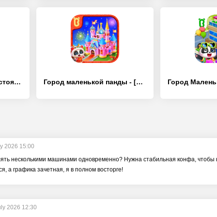
супер Автомобильная стоянка - [Взлом/МОД Много денег]
Город маленькой панды - [Взлом/МОД Меню]
ly 2026 15:00
ять несколькими машинами одновременно? Нужна стабильная конфа, чтобы не
я, а графика зачетная, я в полном восторге!
uly 2026 12:30