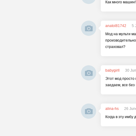
Как много машин!
anatol81742
5 
Мод на мульти ма
производительнос
страховал?
babygirll
30 Ju
Этот мод просто 
заедаем, все без 
alina-hs
26 Jun
Когда в эту имбу