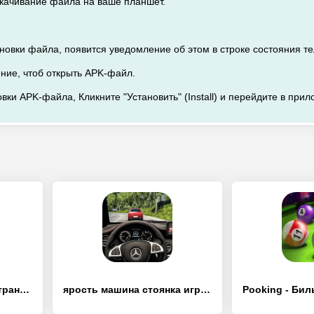
скачивание файла на ваше планшет.
ановки файла, появится уведомление об этом в строке состояния т
ение, чтоб открыть APK-файл.
вки APK-файла, Кликните "Установить" (Install) и перейдите в прил
настоящий город груз транспорт - [Взлом/МОД Unlocked]
ярость машина стоянка игры 3D - [Взлом/МОД Все открыто]