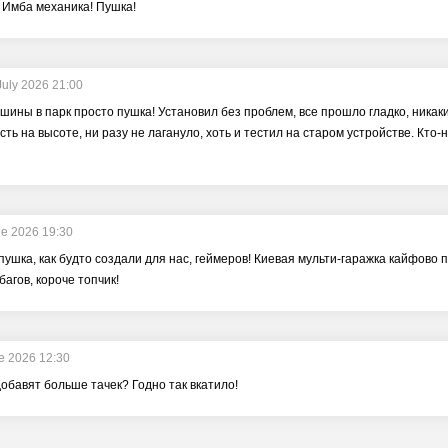
 Имба механика! Пушка!
July 2026 21:00
шины в парк просто пушка! Установил без проблем, все прошло гладко, никаки
ть на высоте, ни разу не лагануло, хоть и тестил на старом устройстве. Кт
ne 2026 19:30
пушка, как будто создали для нас, геймеров! Киевая мульти-гаражка кайфово 
багов, короче топчик!
e 2026 12:30
 добавят больше тачек? Годно так вкатило!