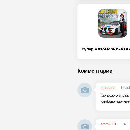
Комментарии
amspags
16 Ju
Как можно управл
кайфово паркуютс
atom2001
14 J