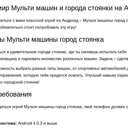
мир Мульти машин и города стоянки на 
литься с вами классной игрой на Андроид – Мульти машины город с
обязательно стоит попробовать эту игру!
ы Мульти машины город стоянка
ься в удивительном городе стоянке, где ты сможешь испытать себя
рковщика и парковать множество различных машин. Задача – сделат
ожность выбрать разные типы машин, от спортивных автомобилей до
правления, которую тебе придется освоить. Улучшай навыки парковк
н городской стоянки!
ребования
адиться игрой Мульти машины город стоянка, твой телефон должен
система:
Android 4.0.3 и выше