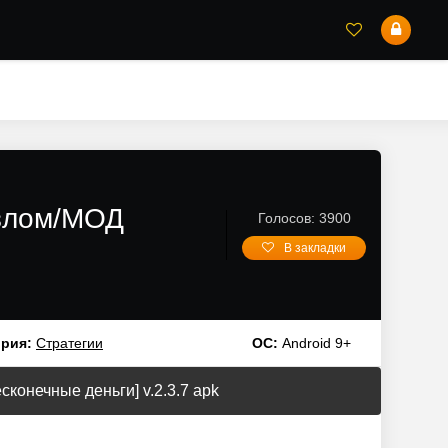
Взлом/МОД
Голосов: 3900
В закладки
ория:
Стратегии
ОС:
Android 9+
конечные деньги] v.2.3.7 apk