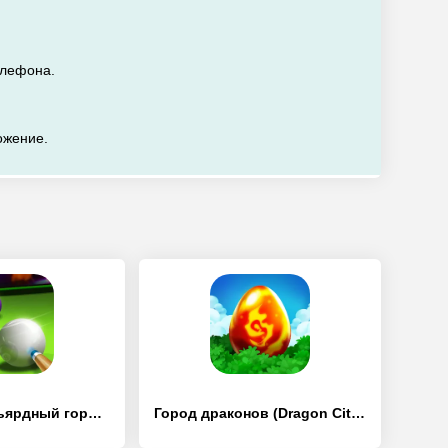
елефона.
ожение.
Pooking - Бильярдный город - [Взлом/МОД Все открыто]
Город драконов (Dragon City) - [Взлом/МОД Меню]