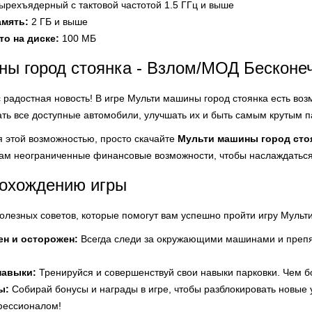
ырехъядерный с тактовой частотой 1.5 ГГц и выше
амять:
2 ГБ и выше
о на диске:
100 МБ
ы город стоянка - Взлом/МОД Бесконе
с радостная новость! В игре Мульти машины город стоянка есть воз
ать все доступные автомобили, улучшать их и быть самым крутым п
я этой возможностью, просто скачайте
Мульти машины город сто
 вам неограниченные финансовые возможности, чтобы наслаждаться
рохождению игры
полезных советов, которые помогут вам успешно пройти игру Мульт
ен и осторожен:
Всегда следи за окружающими машинами и препя
навыки:
Тренируйся и совершенствуй свои навыки парковки. Чем б
ы:
Собирай бонусы и награды в игре, чтобы разблокировать новые 
фессионалом!