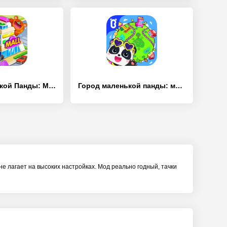
Город Маленькой Панды: Магазин - [Взлом/МОД Меню]
Город маленькой панды: мой мир - [Взлом/МОД Unlocked]
 лагает на высоких настройках. Мод реально годный, тачки