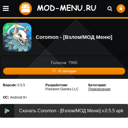
3.5
Coromon - [Взлом/МОД Меню]
Голосов: 7900
В закладки
Версия:
0.5.5
Разработчик:
Категория:
Freedom Games LLC
Приключения
ОС:
Android 8+
Скачать Coromon - [Взлом/МОД Меню] v.0.5.5 apk