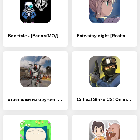
Bonetale - [Взлом/МОД Меню]
Fate/stay night [Realta Nua] - [Взлом/МОД Меню]
стрелялки из оружия - [Взлом/МОД Много денег]
Critical Strike CS: Online FPS - [Взлом/МОД Меню]