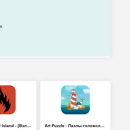
а.
Oxide: Survival Island - [Взлом/МОД Много денег]
Art Puzzle - Пазлы-головоломки - [Взлом/МОД Все открыто]