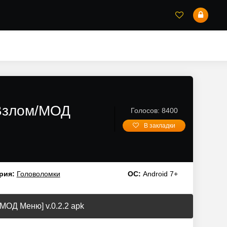
[Взлом/МОД
Голосов: 8400
В закладки
рия:
Головоломки
ОС:
Android 7+
/МОД Меню] v.0.2.2 apk