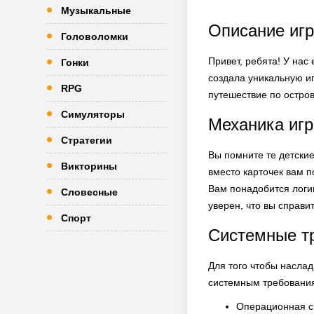
Музыкальные
Описание игр
Головоломки
Привет, ребята! У на
Гонки
создала уникальную иг
RPG
путешествие по остров
Симуляторы
Механика иг
Стратегии
Вы помните те детские
Викторины
вместо карточек вам п
Вам понадобится логик
Словесные
уверен, что вы справит
Спорт
Системные т
Для того чтобы наслад
системным требовани
Операционная си