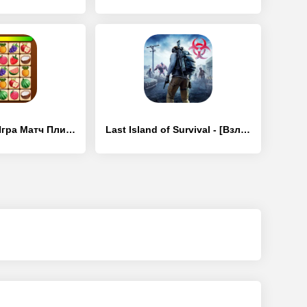
Onet Puzzle - Игра Матч Плитки - [Взлом/МОД Бесконечные деньги]
Last Island of Survival - [Взлом/МОД Меню]