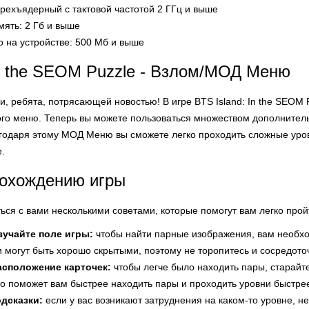
рехъядерный с тактовой частотой 2 ГГц и выше
ять: 2 Гб и выше
 на устройстве: 500 Мб и выше
In the SEOM Puzzle - Взлом/МОД Меню
и, ребята, потрясающей новостью! В игре BTS Island: In the SEOM
о меню. Теперь вы можете пользоваться множеством дополнител
годаря этому МОД Меню вы сможете легко проходить сложные уров
.
рохождению игры
ться с вами несколькими советами, которые помогут вам легко пройт
зучайте поле игры:
чтобы найти парные изображения, вам необхо
и могут быть хорошо скрытыми, поэтому не торопитесь и сосредоточ
асположение карточек:
чтобы легче было находить пары, старайт
о поможет вам быстрее находить пары и проходить уровни быстре
дсказки:
если у вас возникают затруднения на каком-то уровне, не