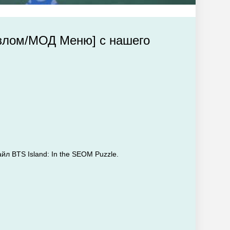
[Взлом/МОД Меню] с нашего
йл BTS Island: In the SEOM Puzzle.