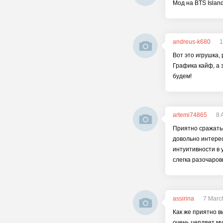
Мод на BTS Islan
andreus-k680
1
Вот это игрушка,
Графика кайф, а 
будем!
artemi74865
8 
Приятно сражать
довольно интерес
интуитивности в
слегка разочаров
assirina
7 Marc
Как же приятно в
очень цепляет му