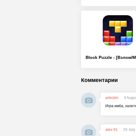
Комментарии
arleckin
4 Augu
Игра имба, залет
alex-91
26 July