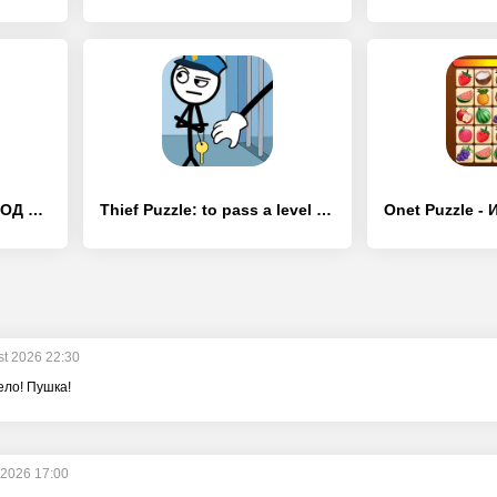
Block Puzzle - [Взлом/МОД Бесконечные деньги]
Thief Puzzle: to pass a level - [Взлом/МОД Unlocked]
st 2026 22:30
ело! Пушка!
 2026 17:00