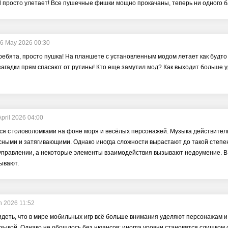
d просто улетает! Все пушечные фишки мощно прокачаны, теперь ни одного ба
6 May 2026 00:30
 ребята, просто пушка! На планшете с установленным модом летает как будто н
загадки прям спасают от рутины! Кто еще замутил мод? Как выходит больше 
April 2026 04:00
ся с головоломками на фоне моря и весёлых персонажей. Музыка действител
ными и затягивающими. Однако иногда сложности вырастают до такой степен
 управлении, а некоторые элементы взаимодействия вызывают недоумение. В
ывают.
h 2026 11:52
идеть, что в мире мобильных игр всё больше внимания уделяют персонажам и 
зыкой. Однако не обошлось без нюансов: иногда уровни становятся слишком 