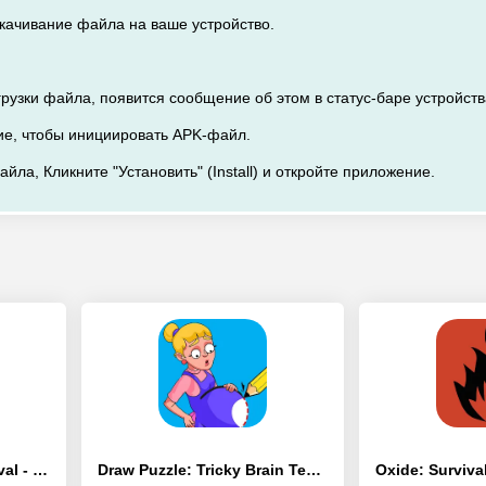
скачивание файла на ваше устройство.
рузки файла, появится сообщение об этом в статус-баре устройств
ие, чтобы инициировать APK-файл.
айла, Кликните "Установить" (Install) и откройте приложение.
Last Pirate: Island Survival - [Взлом/МОД Меню]
Draw Puzzle: Tricky Brain Test - [Взлом/МОД Бесконечные деньги]