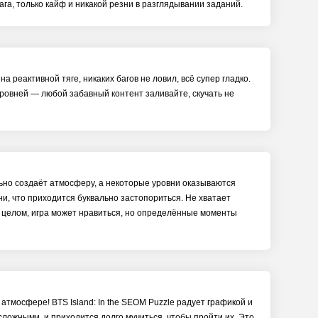
га, только кайф и никакой резни в разглядывании заданий.
а реактивной тяге, никаких багов не ловил, всё супер гладко.
уровней — любой забавный контент заливайте, скучать не
ьно создаёт атмосферу, а некоторые уровни оказываются
и, что приходится буквально застопориться. Не хватает
 целом, игра может нравиться, но определённые моменты
атмосфере! BTS Island: In the SEOM Puzzle радует графикой и
сложными, и приходится долго мучиться, чтобы пройти их. Это