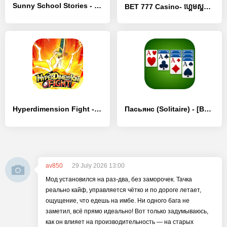
Sunny School Stories - [Взлом/МОД Бесконечные деньги]
BET 777 Casino- ហ្គេមស្លតខ្មែរ - [Взлом/МОД Много денег]
Hyperdimension Fight - [Взлом/МОД Бесконечные деньги]
Пасьянс (Solitaire) - [Взлом/МОД Много денег]
av850
29 July 2026 13:00
Мод установился на раз-два, без заморочек. Тачка
реально кайф, управляется чётко и по дороге летает,
ощущение, что едешь на имбе. Ни одного бага не
заметил, всё прямо идеально! Вот только задумываюсь,
как он влияет на производительность — на старых