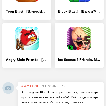
Toon Blast - [Взлом/МОД Все открыто]
Block Blast! - [Взлом/МОД Много денег]
Angry Birds Friends - [Взлом/МОД Unlocked]
Ice Scream 5 Friends: Mike - [Взлом/МОД Меню]
alkom-ks680
9 June 2026 18:30
Этот мод для Blast Friends просто топчик, теперь все три
в ряд становятся настоящей имбой! Кайф, когда вся игра
летает и нет никаких багов, сосредоточься на