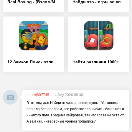
Real Boxing - [Взлом/МОД Unlocked]
Найди это - игры со спрятанным - [Взлом/МОД Unlocked]
12 Замков Поиск отличий - [Взлом/МОД Бесконечные деньги]
Найти различия 1000+ уровнях - [Взлом/МОД Много денег]
andrej807745
4 July 2026 09:30
Этот мод для Найди отличия просто пушка! Установка
прошла без проблем, все работает зашибись, багов нет и
никакого лага. Графика кайфовая, так что глаза не устают.
А вам как, интересные уровни попались?