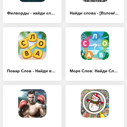
Филворды - найди слова из букв - [Взлом/МОД Много денег]
Найди слова - [Взлом/МОД Бесконечные деньги]
Повар Слов - Найди все слова - [Взлом/МОД Меню]
Море Слов: Найди Слова - [Взлом/МОД Unlocked]