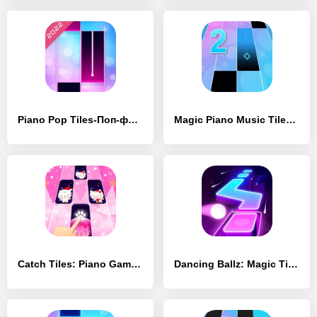
Piano Pop Tiles-Поп-фортепиано - [Взлом/МОД Все открыто]
Magic Piano Music Tiles 2 - [Взлом/МОД Unlocked]
Catch Tiles: Piano Game - [Взлом/МОД Все открыто]
Dancing Ballz: Magic Tiles - [Взлом/МОД Меню]