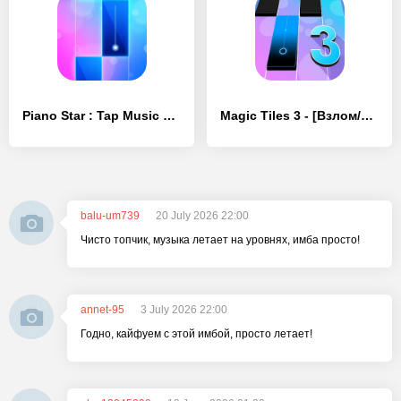
Piano Star : Tap Music Tiles - [Взлом/МОД Все открыто]
Magic Tiles 3 - [Взлом/МОД Меню]
balu-um739
20 July 2026 22:00
Чисто топчик, музыка летает на уровнях, имба просто!
annet-95
3 July 2026 22:00
Годно, кайфуем с этой имбой, просто летает!