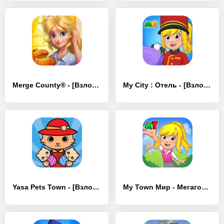
Merge County® - [Взлом/МОД Бесконечные деньги]
My City : Отель - [Взлом/МОД Много денег]
Yasa Pets Town - [Взлом/МОД Все открыто]
My Town Мир - Mегагород - [Взлом/МОД Unlocked]