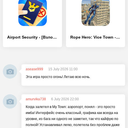
Airport Security - [Взлом/МОД Много денег]
Rope Hero: Vice Town - [Взлом/МОД Меню]
asease999
15 July 2026 11:00
Эта игра просто огонь! Летаю всю ночь.
amurvika738
6 July 2026 22:00
Когда залетел в My Town: аэропорт, понял - это просто
имба! Интерфейс очень классный, графика как всегда на
уровне, из бага ни одного не заметил, так что кайфую по
полной! Устанавливал легко, полетела без проблем даже