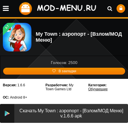
3.7
My Town : аэропорт - [Взлом/МОД
Меню]
Голосов: 2500
В закладки
Версия:
1.6.6
Разработчик:
My
Категория:
Town Games Ltd
Обучающие
ОС:
Android 8+
Скачать My Town : аэропорт - [Взлом/МОД Меню]
v.1.6.6 apk