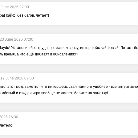
 June 2026 22:00
а! Кайф, без багов, летает!
23 June 2026 07:30
laydu! Установил без труда, все зашел сразу, интерфейс кайфовый. Летает бе
ь время, а что ещё добавят в обновлениях?
12 June 2026 07:00
вил этот мод, заметил, что интерфейс стал намного удобнее - все интуитивно 
имбовый и каждая игра вообще не лагает, берите на заметку!
2026 16:30
летело!