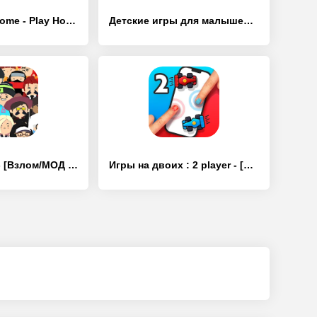
Minni Family Home - Play House - [Взлом/МОД Все открыто]
Детские игры для малышей - [Взлом/МОД Много денег]
Play Together - [Взлом/МОД Бесконечные деньги]
Игры на двоих : 2 player - [Взлом/МОД Много денег]