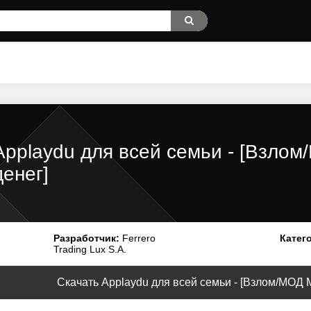
Applaydu для всей семьи - [Взло
денег]
Разработчик:
Ferrero
Катег
Trading Lux S.A.
Скачать Applaydu для всей семьи - [Взлом/МОД Мн