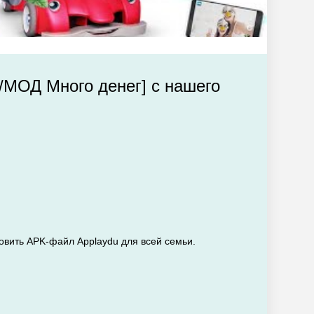
м/МОД Много денег] с нашего
новить APK-файл Applaydu для всей семьи.