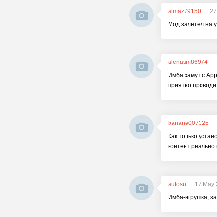
almaz79150
27
Мод залетел на ур
alenasm86974
Имба замут с App
приятно проводит
banane007325
Как только устано
контент реально 
autosu
17 May 
Имба-игрушка, за