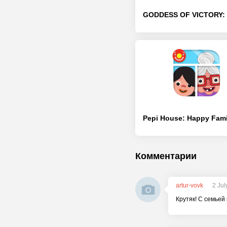
Комментарии
artur-vovk
2 Jul
Крутяк! С семьей