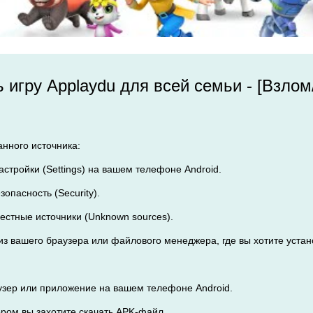
ь игру Applaydu для всей семьи - [Взло
анного источника:
Настройки (Settings) на вашем телефоне Android.
зопасность (Security).
вестные источники (Unknown sources).
 из вашего браузера или файлового менеджера, где вы хотите уста
узер или приложение на вашем телефоне Android.
тором вы захотите скачать APK-файл.