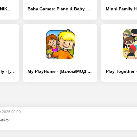
GODDESS OF VICTORY: NIKKE - [Взлом/МОД Много денег]
Baby Games: Piano & Baby Phone - [Взлом/МОД Много денег]
Pepi House: Happy Family - [Взлом/МОД Unlocked]
My PlayHome - [Взлом/МОД Все открыто]
y 2026 08:00
 кайф!