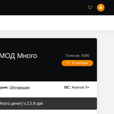
м/МОД Много
Голосов: 4300
В закладки
ория:
Обучающие
ОС:
Android 9+
ого денег] v.2.5.8 apk