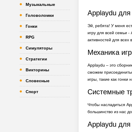
Музыкальные
Applaydu для
Головоломки
Эй, ребята! У меня ес
Гонки
игру для всей семьи -
RPG
активностей для всех 
Симуляторы
Механика иг
Стратегии
Applaydu – это сборни
Викторины
сможем присоединитьс
игры, такие как гонки
Словесные
Системные т
Спорт
Чтобы насладиться App
большинство из нас д
Applaydu для